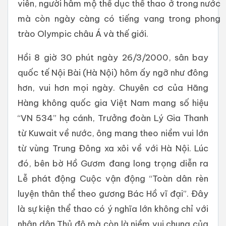
viên, người hâm mộ thể dục thể thao ở trong nước
mà còn ngày càng có tiếng vang trong phong
trào Olympic châu Á và thế giới.
Hồi 8 giờ 30 phút ngày 26/3/2000, sân bay
quốc tế Nội Bài (Hà Nội) hôm ấy ngỡ như đông
hơn, vui hơn mọi ngày. Chuyên cơ của Hãng
Hàng không quốc gia Việt Nam mang số hiệu
“VN 534” hạ cánh, Trưởng đoàn Lý Gia Thanh
từ Kuwait về nước, ông mang theo niềm vui lớn
từ vùng Trung Đông xa xôi về với Hà Nội. Lúc
đó, bên bờ Hồ Gươm đang long trọng diễn ra
Lễ phát động Cuộc vận động “Toàn dân rèn
luyện thân thể theo gương Bác Hồ vĩ đại”. Đây
là sự kiện thể thao có ý nghĩa lớn không chỉ với
nhân dân Thủ đô mà còn là niềm vui chung của