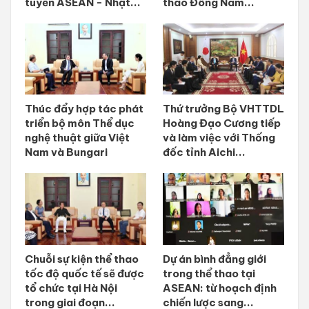
tuyến ASEAN - Nhật...
thao Đông Nam...
Thúc đẩy hợp tác phát
Thứ trưởng Bộ VHTTDL
triển bộ môn Thể dục
Hoàng Đạo Cương tiếp
nghệ thuật giữa Việt
và làm việc với Thống
Nam và Bungari
đốc tỉnh Aichi...
Chuỗi sự kiện thể thao
Dự án bình đẳng giới
tốc độ quốc tế sẽ được
trong thể thao tại
tổ chức tại Hà Nội
ASEAN: từ hoạch định
trong giai đoạn...
chiến lược sang...