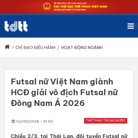
CHỈ ĐẠO ĐIỀU HÀNH
/
HOẠT ĐỘNG NGÀNH
Futsal nữ Việt Nam giành
HCĐ giải vô địch Futsal nữ
Đông Nam Á 2026
THỂ THAO TRONG NƯỚC
02/03/2026 - 21:00
Chiều 2/3, tại Thái Lan, đội tuyển Futsal nữ