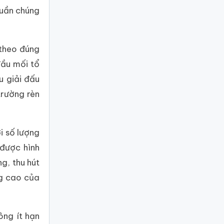
quần chúng
 theo đúng
đầu mối tổ
u giải đấu
trường rèn
i số lượng
được hình
g, thu hút
ng cao của
ông ít hạn