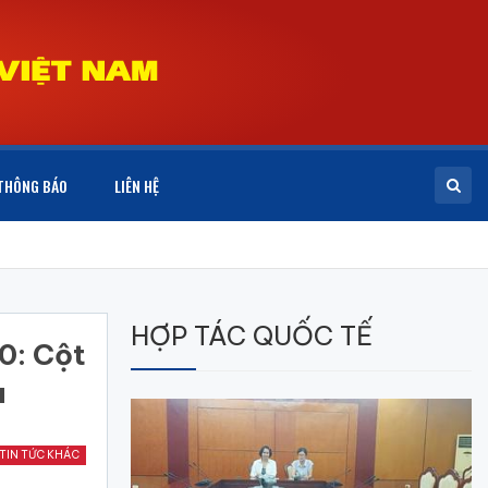
THÔNG BÁO
LIÊN HỆ
HỢP TÁC QUỐC TẾ
0: Cột
à
TIN TỨC KHÁC