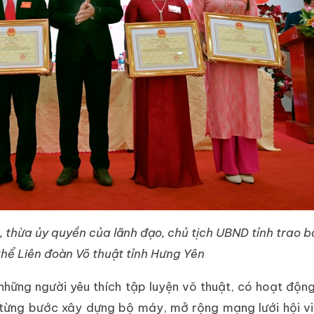
thừa ủy quyền của lãnh đạo, chủ tịch UBND tỉnh trao 
thể Liên đoàn Võ thuật tỉnh Hưng Yên
những người yêu thích tập luyện võ thuật, có hoạt động
n từng bước xây dựng bộ máy, mở rộng mạng lưới hội vi