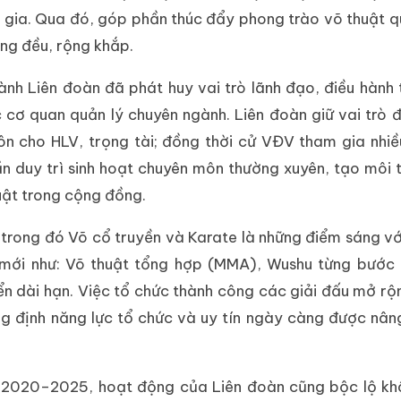
am gia. Qua đó, góp phần thúc đẩy phong trào võ thuật 
ồng đều, rộng khắp.
nh Liên đoàn đã phát huy vai trò lãnh đạo, điều hành
 cơ quan quản lý chuyên ngành. Liên đoàn giữ vai trò 
ôn cho HLV, trọng tài; đồng thời cử VĐV tham gia nhiề
n duy trì sinh hoạt chuyên môn thường xuyên, tạo môi 
huật trong cộng đồng.
 trong đó Võ cổ truyền và Karate là những điểm sáng vớ
mới như: Võ thuật tổng hợp (MMA), Wushu từng bước 
iển dài hạn. Việc tổ chức thành công các giải đấu mở rộn
ng định năng lực tổ chức và uy tín ngày càng được nâ
ỳ 2020–2025, hoạt động của Liên đoàn cũng bộc lộ kh