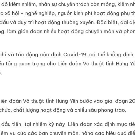
 độ kiêm nhiệm, nhân sự chuyên trách còn mỏng, kiêm n
c xã hội – nghề nghiệp, nguồn kinh phí hoạt động phụ t
 đấu và duy trì hoạt động thường xuyên. Đặc biệt, đại d
ng, làm gián đoạn nhiều hoạt động chuyên môn và pho
 phí và tác động của dịch Covid-19, có thể khẳng định
 tảng quan trọng cho Liên đoàn Võ thuật tỉnh Hưng Yê
.
, Liên đoàn Võ thuật tỉnh Hưng Yên bước vào giai đoạn
 chức, chất lượng hoạt động và chiều sâu phong trào.
ầu tiên, tại nhiệm kỳ này, Liên đoàn xác định mục tiê
hiệm vụ của các ban chuyên môn, nâng cao hiệu quả đi