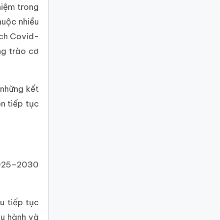
hiệm trong
huộc nhiều
ịch Covid-
ng trào cơ
 những kết
n tiếp tục
 2025–2030
u tiếp tục
ều hành và