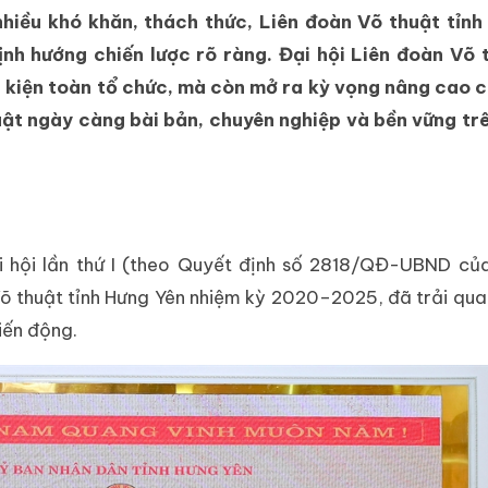
hiều khó khăn, thách thức, Liên đoàn Võ thuật tỉnh
ịnh hướng chiến lược rõ ràng. Đại hội Liên đoàn Võ 
kiện toàn tổ chức, mà còn mở ra kỳ vọng nâng cao c
uật ngày càng bài bản, chuyên nghiệp và bền vững tr
i hội lần thứ I (theo Quyết định số 2818/QĐ-UBND củ
õ thuật tỉnh Hưng Yên nhiệm kỳ 2020–2025, đã trải qua
iến động.