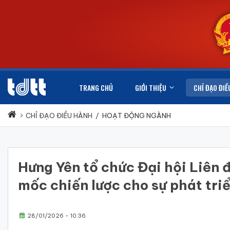
TRANG CHỦ
GIỚI THIỆU
CHỈ ĐẠO ĐIỀ
CHỈ ĐẠO ĐIỀU HÀNH
/
HOẠT ĐỘNG NGÀNH
Hưng Yên tổ chức Đại hội Liên
mốc chiến lược cho sự phát tri
28/01/2026 - 10:36