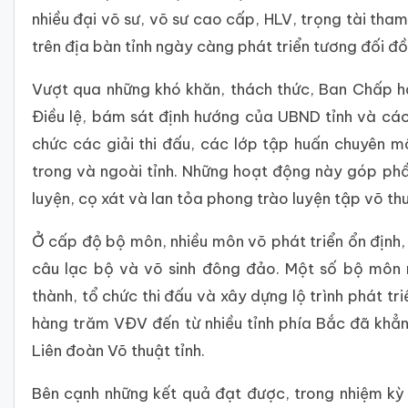
nhiều đại võ sư, võ sư cao cấp, HLV, trọng tài th
trên địa bàn tỉnh ngày càng phát triển tương đối đ
Vượt qua những khó khăn, thách thức, Ban Chấp hà
Điều lệ, bám sát định hướng của UBND tỉnh và các
chức các giải thi đấu, các lớp tập huấn chuyên m
trong và ngoài tỉnh. Những hoạt động này góp phầ
luyện, cọ xát và lan tỏa phong trào luyện tập võ t
Ở cấp độ bộ môn, nhiều môn võ phát triển ổn định,
câu lạc bộ và võ sinh đông đảo. Một số bộ môn 
thành, tổ chức thi đấu và xây dựng lộ trình phát tr
hàng trăm VĐV đến từ nhiều tỉnh phía Bắc đã khẳ
Liên đoàn Võ thuật tỉnh.
Bên cạnh những kết quả đạt được, trong nhiệm k