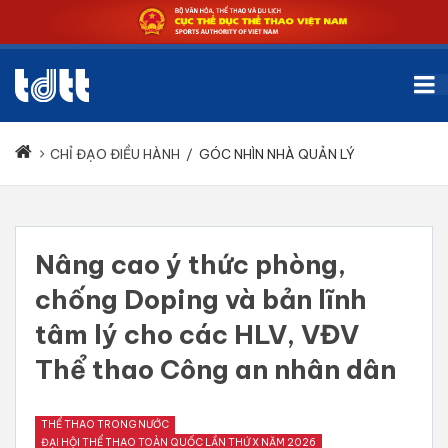
CHỈ ĐẠO ĐIỀU HÀNH
/
GÓC NHÌN NHÀ QUẢN LÝ
Nâng cao ý thức phòng,
chống Doping và bản lĩnh
tâm lý cho các HLV, VĐV
Thể thao Công an nhân dân
THỂ THAO TRONG NƯỚC
ĐẠI HỘI THỂ THAO TOÀN QUỐC LẦN THỨ X NĂM 2026