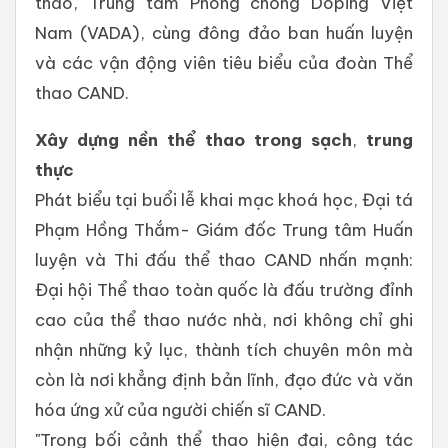
thao, Trung tâm Phòng chống Doping Việt
Nam (VADA), cùng đông đảo ban huấn luyện
và các vận động viên tiêu biểu của đoàn Thể
thao CAND.
Xây
dựng
nền
thể
thao
trong
sạch
,
trung
thực
Phát biểu tại buổi lễ khai mạc khoá học, Đại tá
Phạm Hồng Thắm- Giám đốc Trung tâm Huấn
luyện và Thi đấu thể thao CAND nhấn mạnh:
Đại hội Thể thao toàn quốc là đấu trường đỉnh
cao của thể thao nước nhà, nơi không chỉ ghi
nhận những kỷ lục, thành tích chuyên môn mà
còn là nơi khẳng định bản lĩnh, đạo đức và văn
hóa ứng xử của người chiến sĩ CAND.
"Trong bối cảnh thể thao hiện đại, công tác