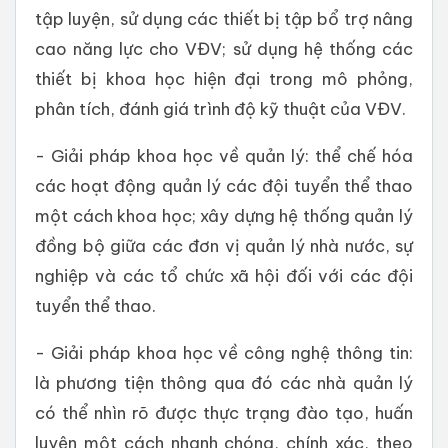
tập luyện, sử dụng các thiết bị tập bổ trợ nâng
cao năng lực cho VĐV; sử dụng hệ thống các
thiết bị khoa học hiện đại trong mô phỏng,
phân tích, đánh giá trình độ kỹ thuật của VĐV.
- Giải pháp khoa học về quản lý: thể chế hóa
các hoạt động quản lý các đội tuyển thể thao
một cách khoa học; xây dựng hệ thống quản lý
đồng bộ giữa các đơn vị quản lý nhà nước, sự
nghiệp và các tổ chức xã hội đối với các đội
tuyển thể thao.
- Giải pháp khoa học về công nghệ thông tin:
là phương tiện thông qua đó các nhà quản lý
có thể nhìn rõ được thực trạng đào tạo, huấn
luyện một cách nhanh chóng, chính xác, theo