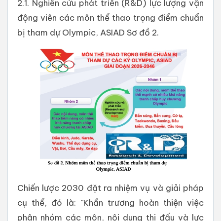
2.1. Nghiên cứu phát triển (R&D) lực lượng vận
động viên các môn thể thao trọng điểm chuẩn
bị tham dự Olympic, ASIAD Sơ đồ 2.
Chiến lược 2030 đặt ra nhiệm vụ và giải pháp
cụ thể, đó là: "Khẩn trương hoàn thiện việc
phân nhóm các môn, nội dung thi đấu và lực