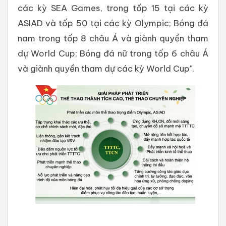
các kỳ SEA Games, trong tốp 15 tại các kỳ
ASIAD và tốp 50 tại các kỳ Olympic; Bóng đá
nam trong tốp 8 châu Á và giành quyền tham
dự World Cup; Bóng đá nữ trong tốp 6 châu Á
và giành quyền tham dự các kỳ World Cup".