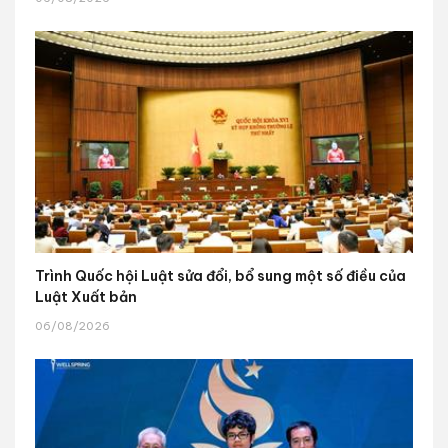
Trình Quốc hội Luật sửa đổi, bổ sung một số điều của
Luật Xuất bản
06/08/2026