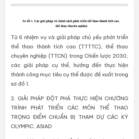
Từ 6 nhiệm vụ và giải pháp chủ yếu phát triển
thể thao thành tích cao (TTTTC), thể thao
chuyên nghiệp (TTCN) trong Chiến lược 2030,
các giải pháp cụ thể, hướng đến thực hiện
thành công mục tiêu cụ thể được đề xuất trong
sơ đồ 1.
2. GIẢI PHÁP ĐỘT PHÁ THỰC HIỆN CHƯƠNG
TRÌNH PHÁT TRIỂN CÁC MÔN THỂ THAO
TRỌNG ĐIỂM CHUẨN BỊ THAM DỰ CÁC KỲ
OLYMPIC, ASIAD