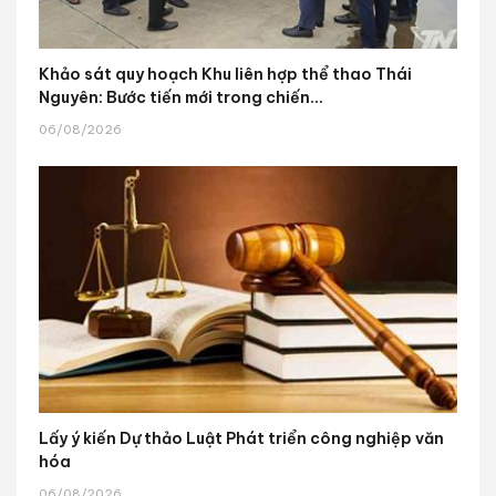
Khảo sát quy hoạch Khu liên hợp thể thao Thái
Nguyên: Bước tiến mới trong chiến...
06/08/2026
Lấy ý kiến Dự thảo Luật Phát triển công nghiệp văn
hóa
06/08/2026