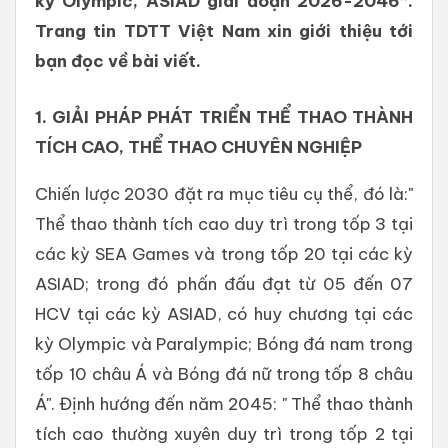
kỳ Olympic, ASIAD giai đoạn 2026-2046”.
Trang tin TDTT Việt Nam xin giới thiệu tới
bạn đọc về bài viết.
1. GIẢI PHÁP PHÁT TRIỂN THỂ THAO THÀNH
TÍCH CAO, THỂ THAO CHUYÊN NGHIỆP
Chiến lược 2030 đặt ra mục tiêu cụ thể, đó là:"
Thể thao thành tích cao duy trì trong tốp 3 tại
các kỳ SEA Games và trong tốp 20 tại các kỳ
ASIAD; trong đó phấn đấu đạt từ 05 đến 07
HCV tại các kỳ ASIAD, có huy chương tại các
kỳ Olympic và Paralympic; Bóng đá nam trong
tốp 10 châu Á và Bóng đá nữ trong tốp 8 châu
Á". Định hướng đến năm 2045: " Thể thao thành
tích cao thường xuyên duy trì trong tốp 2 tại