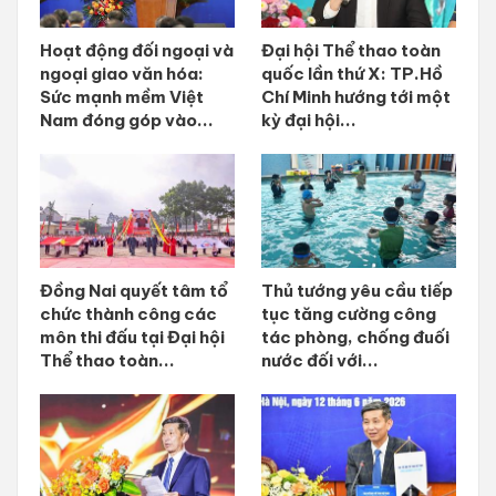
Hoạt động đối ngoại và
Đại hội Thể thao toàn
ngoại giao văn hóa:
quốc lần thứ X: TP.Hồ
Sức mạnh mềm Việt
Chí Minh hướng tới một
Nam đóng góp vào...
kỳ đại hội...
Đồng Nai quyết tâm tổ
Thủ tướng yêu cầu tiếp
chức thành công các
tục tăng cường công
môn thi đấu tại Đại hội
tác phòng, chống đuối
Thể thao toàn...
nước đối với...