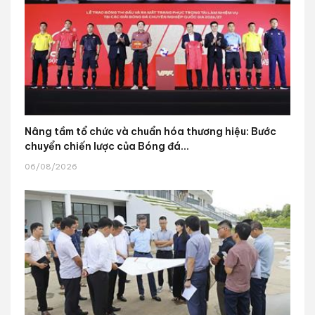
Nâng tầm tổ chức và chuẩn hóa thương hiệu: Bước
chuyển chiến lược của Bóng đá...
06/08/2026