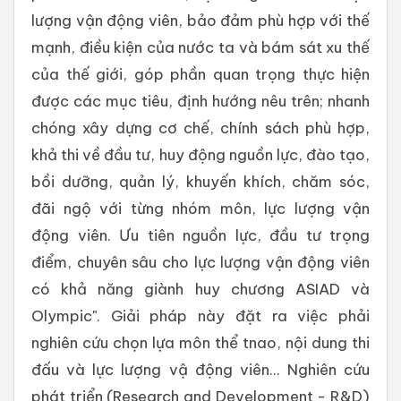
lượng vận động viên, bảo đảm phù hợp với thế
mạnh, điều kiện của nước ta và bám sát xu thế
của thế giới, góp phần quan trọng thực hiện
được các mục tiêu, định hướng nêu trên; nhanh
chóng xây dựng cơ chế, chính sách phù hợp,
khả thi về đầu tư, huy động nguồn lực, đào tạo,
bồi dưỡng, quản lý, khuyến khích, chăm sóc,
đãi ngộ với từng nhóm môn, lực lượng vận
động viên. Ưu tiên nguồn lực, đầu tư trọng
điểm, chuyên sâu cho lực lượng vận động viên
có khả năng giành huy chương ASIAD và
Olympic". Giải pháp này đặt ra việc phải
nghiên cứu chọn lựa môn thể tnao, nội dung thi
đấu và lực lượng vậ động viên... Nghiên cứu
phát triển (Research and Development - R&D)