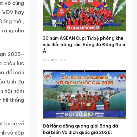
ật vô cùng
kỳ VĐV hay
 Đồng thời,
õ ràng cho
30 năm ASEAN Cup: Từ bệ phóng khu
vực đến nâng tầm Bóng đá Đông Nam
Á
đoạn 2025–
02/08/2026
o châu lục
ao đổi cán
ảo tính đa
ận hội năm
h hệ thống
ắt buộc về
Đà Nẵng đăng quang giải Bóng đá
ành và nộp
bãi biển Vô địch quốc gia 2026: