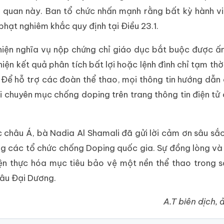
 quan này. Ban tổ chức nhấn mạnh rằng bất kỳ hành v
phạt nghiêm khắc quy định tại Điều 23.1.
hiện nghĩa vụ nộp chứng chỉ giáo dục bắt buộc được ấ
ện kết quả phân tích bất lợi hoặc lệnh đình chỉ tạm thời
Để hỗ trợ các đoàn thể thao, mọi thông tin hướng dẫn c
 chuyên mục chống doping trên trang thông tin điện tử 
 châu Á, bà Nadia Al Shamali đã gửi lời cảm ơn sâu sắ
ng các tổ chức chống Doping quốc gia. Sự đồng lòng và
iện thực hóa mục tiêu bảo vệ một nền thể thao trong 
hâu Đại Dương.
A.T biên dịch, 