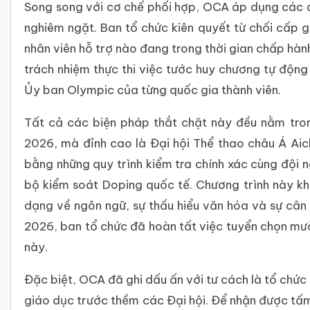
Song song với cơ chế phối hợp, OCA áp dụng các qu
nghiêm ngặt. Ban tổ chức kiên quyết từ chối cấp 
nhân viên hỗ trợ nào đang trong thời gian chấp hành 
trách nhiệm thực thi việc tước huy chương tự độn
Ủy ban Olympic của từng quốc gia thành viên.
Tất cả các biện pháp thắt chặt này đều nằm tron
2026, mà đỉnh cao là Đại hội Thể thao châu Á Aic
bằng những quy trình kiểm tra chính xác cùng đội n
bộ kiểm soát Doping quốc tế. Chương trình này 
dạng về ngôn ngữ, sự thấu hiểu văn hóa và sự cân b
2026, ban tổ chức đã hoàn tất việc tuyển chọn mườ
này.
Đặc biệt, OCA đã ghi dấu ấn với tư cách là tổ chức
giáo dục trước thềm các Đại hội. Để nhận được tấm