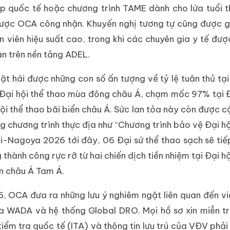
p quốc tế hoặc chương trình TAME dành cho lứa tuổi t
được OCA công nhận. Khuyến nghị tương tự cũng được g
n viên hiệu suất cao, trong khi các chuyên gia y tế đư
n trên nền tảng ADEL.
ặt hái được những con số ấn tượng về tỷ lệ tuân thủ tạ
i Đại hội thể thao mùa đông châu Á, chạm mốc 97% tại Đ
ội thể thao bãi biển châu Á. Sức lan tỏa này còn được 
ng chương trình thực địa như “Chương trình bảo vệ Đại hộ
hi-Nagoya 2026 tới đây, 06 Đại sứ thể thao sạch sẽ ti
 thành công rực rỡ từ hai chiến dịch tiền nhiệm tại Đại h
ển châu Á Tam Á.
 OCA đưa ra những lưu ý nghiêm ngặt liên quan đến vi
WADA và hệ thống Global DRO. Mọi hồ sơ xin miễn tr
 kiểm tra quốc tế (ITA) và thông tin lưu trú của VĐV phả