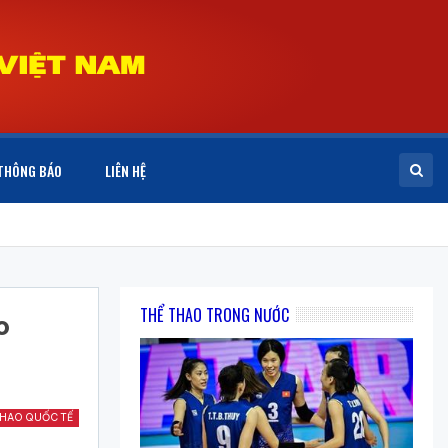
THÔNG BÁO
LIÊN HỆ
THỂ THAO TRONG NƯỚC
o
THAO QUỐC TẾ