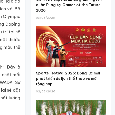
õi là giáo
quân Pubg tại Games of the Future
ích với Bộ
2026
an Olympic
03/08/2026
ống Doping
trị tại hệ
 một thước
ng mẫu thử
h”. Đây là
Sports Festival 2026: Động lực mới
t chặt mối
phát triển du lịch thể thao và mở
 WADA. Sự
rộng hợp...
lai sẽ đặt
02/08/2026
chất lượng