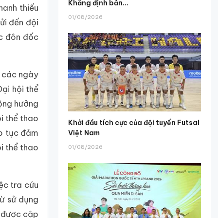
Khẳng định bản...
hanh thiếu
01/08/2026
ửi đến đội
ợc đôn đốc
i các ngày
ại hội thể
cộng hưởng
i thể thao
Khởi đầu tích cực của đội tuyển Futsal
ếp tục đảm
Việt Nam
ội thể thao
01/08/2026
ệc tra cứu
ừ sử dụng
i được cập