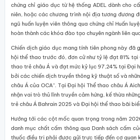
chứng chỉ giáo dục từ hệ thống ADEL dành cho cấ
niên, hoặc các chương trình nội địa tương đương 
ngũ huấn luyện viên thông qua chứng chỉ Huấn luyệ
hoàn thành các khóa đào tạo chuyên ngành liên qua
Chiến dịch giáo dục mang tính tiên phong này đã g
hội thể thao trước đó, đơn cử như tỷ lệ đạt 81% tạ
thao trẻ châu Á và đạt mức kỷ lục 97,24% tại Đại h
bởi các chiến dịch truyền thông kỹ thuật số và nhữ
châu Á của OCA”. Tại Đại hội Thể thao châu Á Aic
nhận vai trò thủ lĩnh truyền cảm hứng, kế thừa những
trẻ châu Á Bahrain 2025 và Đại hội thể thao bãi bi
Hướng tới các cột mốc quan trọng trong năm 2026,
danh mục chất cấm thông qua Danh sách cấm của 
thuốc điều trị phải được gửi trực tiếp đến cơ quan