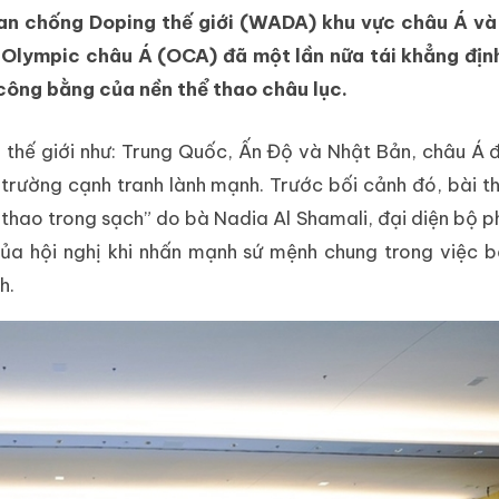
uan chống Doping thế giới (WADA) khu vực châu Á và
 Olympic châu Á (OCA) đã một lần nữa tái khẳng địn
 công bằng của nền thể thao châu lục.
 thế giới như: Trung Quốc, Ấn Độ và Nhật Bản, châu Á
trường cạnh tranh lành mạnh. Trước bối cảnh đó, bài th
 thao trong sạch” do bà Nadia Al Shamali, đại diện bộ 
ủa hội nghị khi nhấn mạnh sứ mệnh chung trong việc 
h.