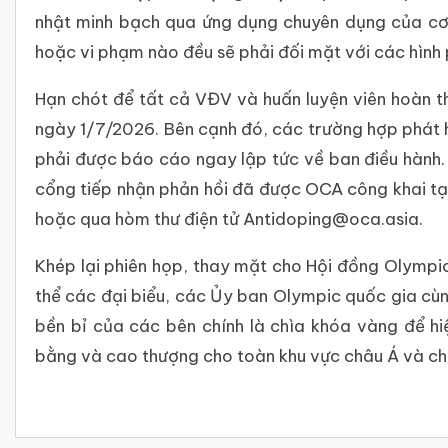
nhật minh bạch qua ứng dụng chuyên dụng của cơ
hoặc vi phạm nào đều sẽ phải đối mặt với các hình 
Hạn chót để tất cả VĐV và huấn luyện viên hoàn t
ngày 1/7/2026. Bên cạnh đó, các trường hợp phát hi
phải được báo cáo ngay lập tức về ban điều hành. 
cổng tiếp nhận phản hồi đã được OCA công khai tại
hoặc qua hòm thư điện tử Antidoping@oca.asia.
Khép lại phiên họp, thay mặt cho Hội đồng Olympic
thể các đại biểu, các Ủy ban Olympic quốc gia cù
bền bỉ của các bên chính là chìa khóa vàng để h
bằng và cao thượng cho toàn khu vực châu Á và c