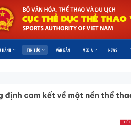
U HÀNH
TIN TỨC
VĂN BẢN
MEDIA
NEWS
 định cam kết về một nền thể tha
THỂ 