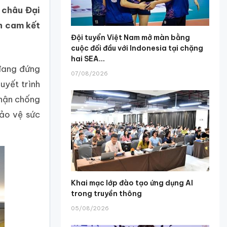
 châu Đại
h cam kết
Đội tuyển Việt Nam mở màn bằng
cuộc đối đầu với Indonesia tại chặng
hai SEA...
 đang đứng
07/08/2026
uyết trình
phận chống
bảo vệ sức
Khai mạc lớp đào tạo ứng dụng AI
trong truyền thông
05/08/2026