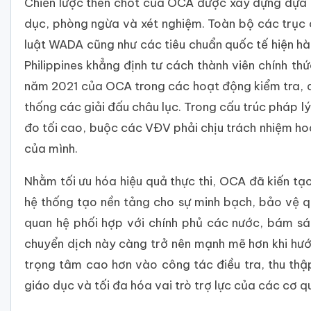
Chiến lược then chốt của OCA được xây dựng dựa t
dục, phòng ngừa và xét nghiệm. Toàn bộ các trục c
luật WADA cũng như các tiêu chuẩn quốc tế hiện hà
Philippines khẳng định tư cách thành viên chính t
năm 2021 của OCA trong các hoạt động kiểm tra, quả
thống các giải đấu châu lục. Trong cấu trúc pháp l
đo tối cao, buộc các VĐV phải chịu trách nhiệm ho
của mình.
Nhằm tối ưu hóa hiệu quả thực thi, OCA đã kiến tạ
hệ thống tạo nền tảng cho sự minh bạch, bảo vệ q
quan hệ phối hợp với chính phủ các nước, bám s
chuyển dịch này càng trở nên mạnh mẽ hơn khi hướ
trọng tâm cao hơn vào công tác điều tra, thu thậ
giáo dục và tối đa hóa vai trò trợ lực của các cơ q