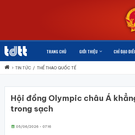
TRANG CHỦ
GIỚI THIỆU
CHỈ ĐẠO ĐIỀ
TIN TỨC
/
THỂ THAO QUỐC TẾ
Hội đồng Olympic châu Á khẳng
trong sạch
05/06/2026 - 07:16