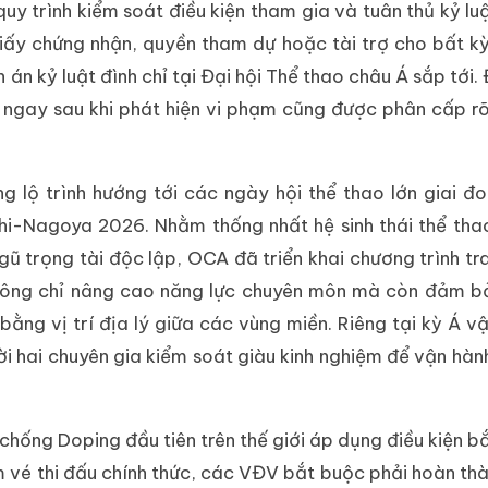
y trình kiểm soát điều kiện tham gia và tuân thủ kỷ lu
giấy chứng nhận, quyền tham dự hoặc tài trợ cho bất 
án kỷ luật đình chỉ tại Đại hội Thể thao châu Á sắp tới.
g ngay sau khi phát hiện vi phạm cũng được phân cấp r
g lộ trình hướng tới các ngày hội thể thao lớn giai 
hi-Nagoya 2026. Nhằm thống nhất hệ sinh thái thể tha
gũ trọng tài độc lập, OCA đã triển khai chương trình tr
không chỉ nâng cao năng lực chuyên môn mà còn đảm b
ằng vị trí địa lý giữa các vùng miền. Riêng tại kỳ Á v
i hai chuyên gia kiểm soát giàu kinh nghiệm để vận hàn
 chống Doping đầu tiên trên thế giới áp dụng điều kiện b
 vé thi đấu chính thức, các VĐV bắt buộc phải hoàn th