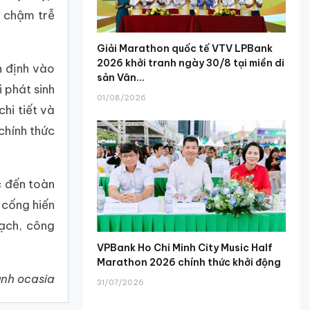
i chậm trễ
Giải Marathon quốc tế VTV LPBank
2026 khởi tranh ngày 30/8 tại miền di
n định vào
sản Vân...
 phát sinh
01/08/2026
hi tiết và
chính thức
c đến toàn
 cống hiến
sạch, công
VPBank Ho Chi Minh City Music Half
Marathon 2026 chính thức khởi động
ảnh ocasia
31/07/2026