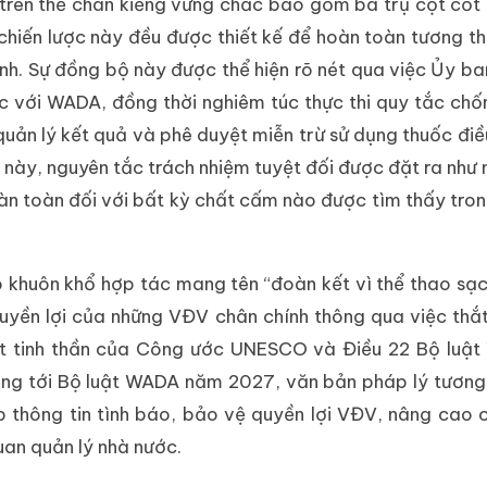
rên thế chân kiềng vững chắc bao gồm ba trụ cột cốt l
hiến lược này đều được thiết kế để hoàn toàn tương th
nh. Sự đồng bộ này được thể hiện rõ nét qua việc Ủy b
hức với WADA, đồng thời nghiêm túc thực thi quy tắc ch
n lý kết quả và phê duyệt miễn trừ sử dụng thuốc điều 
ý này, nguyên tắc trách nhiệm tuyệt đối được đặt ra như
àn toàn đối với bất kỳ chất cấm nào được tìm thấy tro
o khuôn khổ hợp tác mang tên “đoàn kết vì thể thao sạc
uyền lợi của những VĐV chân chính thông qua việc thắ
át tinh thần của Công ước UNESCO và Điều 22 Bộ luật
ng tới Bộ luật WADA năm 2027, văn bản pháp lý tương 
p thông tin tình báo, bảo vệ quyền lợi VĐV, nâng cao 
uan quản lý nhà nước.