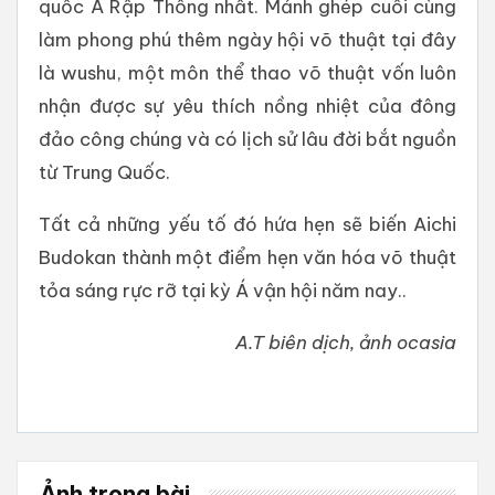
quốc Ả Rập Thống nhất. Mảnh ghép cuối cùng
làm phong phú thêm ngày hội võ thuật tại đây
là wushu, một môn thể thao võ thuật vốn luôn
nhận được sự yêu thích nồng nhiệt của đông
đảo công chúng và có lịch sử lâu đời bắt nguồn
từ Trung Quốc.
Tất cả những yếu tố đó hứa hẹn sẽ biến Aichi
Budokan thành một điểm hẹn văn hóa võ thuật
tỏa sáng rực rỡ tại kỳ Á vận hội năm nay..
A.T biên dịch, ảnh ocasia
Ảnh trong bài