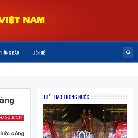
THÔNG BÁO
LIÊN HỆ
THỂ THAO TRONG NƯỚC
sàng
THAO QUỐC TẾ
 thức công