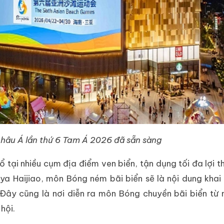
 châu Á lần thứ 6 Tam Á 2026 đã sẵn sàng
tại nhiều cụm địa điểm ven biển, tận dụng tối đa lợi th
nya Haijiao, môn Bóng ném bãi biển sẽ là nội dung kha
 Đây cũng là nơi diễn ra môn Bóng chuyền bãi biển từ
hội.