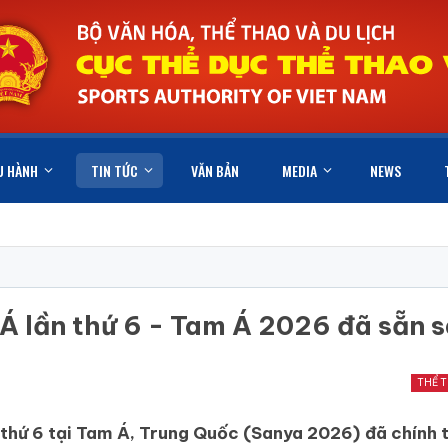
U HÀNH
TIN TỨC
VĂN BẢN
MEDIA
NEWS
 Á lần thứ 6 - Tam Á 2026 đã sẵn 
THỂ 
n thứ 6 tại Tam Á, Trung Quốc (Sanya 2026) đã chính