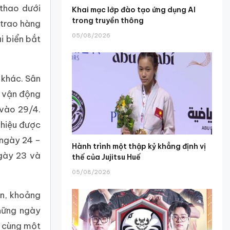
 thao dưới
Khai mạc lớp đào tạo ứng dụng AI
trong truyền thông
 trao hàng
05/08/2026
i biển bắt
 khác. Sân
n vận động
vào 29/4.
 hiệu được
 ngày 24 –
Hành trình một thập kỷ khẳng định vị
gày 23 và
thế của Jujitsu Huế
05/08/2026
án, khoảng
hững ngày
g cùng một