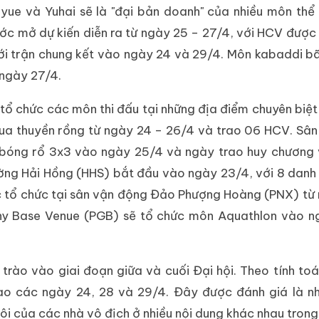
iyue và Yuhai sẽ là "đại bản doanh" của nhiều môn thể
c mở dự kiến ​​diễn ra từ ngày 25 – 27/4, với HCV được
ới trận chung kết vào ngày 24 và 29/4. Môn kabaddi bã
 ngày 27/4.
tổ chức các môn thi đấu tại những địa điểm chuyên biệt
ua thuyền rồng từ ngày 24 – 26/4 và trao 06 HCV. Sâ
bóng rổ 3x3 vào ngày 25/4 và ngày trao huy chương 
ng Hải Hồng (HHS) bắt đầu vào ngày 23/4, với 8 danh
ợc tổ chức tại sân vận động Đảo Phượng Hoàng (PNX) từ
phy Base Venue (PGB) sẽ tổ chức môn Aquathlon vào n
o trào vào giai đoạn giữa và cuối Đại hội. Theo tính to
ào các ngày 24, 28 và 29/4. Đây được đánh giá là n
gôi của các nhà vô địch ở nhiều nội dung khác nhau tron