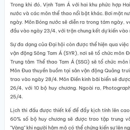
Trong khi đó, Vịnh Tam Á với hai khu phức hợp Ha
nước và các môn thể thao nổi bật khác. Bơi mặt nướ
ngày. Môn Bóng nước sẽ diễn ra trong tám ngày, v
đầu vào ngày 23/4, với trận chung kết dự kiến ​​vào
Sự đa dạng của Đại hội còn được thể hiện qua việc 
vận động Sông Tam Á (SYR), nơi sẽ tổ chức môn Đ
Trung tâm Thể thao Tam Á (SSG) sẽ tổ chức môn 
Môn Đua thuyền buồm tại sân vận động Quảng trườ
trao vào ngày 28/4. Môn Điền kinh bãi biển sẽ đư
26/4, với 10 bộ huy chương. Ngoài ra, Photogra
25/4.
Lịch thi đấu được thiết kế để đẩy kịch tính lên ca
60% số bộ huy chương sẽ được trao tập trung v
"Vàng" khi người hâm mộ có thể chứng kiến sự lên n