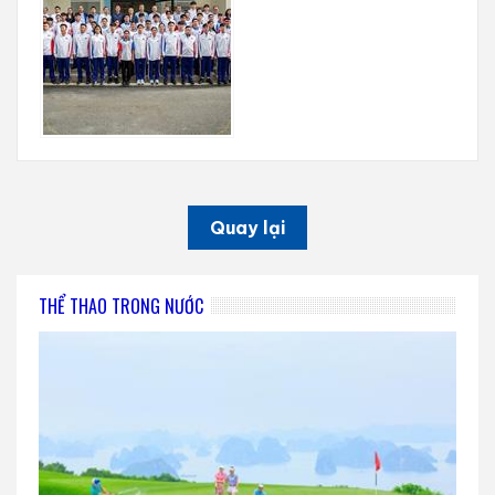
Quay lại
THỂ THAO TRONG NƯỚC