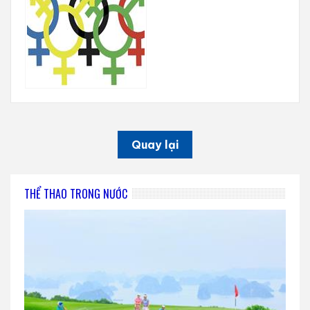
Quay lại
THỂ THAO TRONG NƯỚC