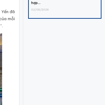
hợp...
02/08/2026
g Yến đã
 của mỗi
”.