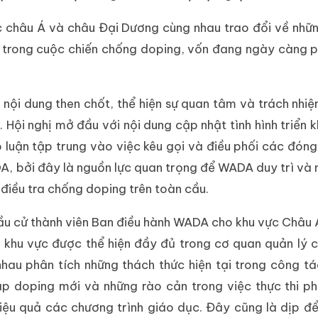
ực châu Á và châu Đại Dương cùng nhau trao đổi về nhữ
g trong cuộc chiến chống doping, vốn đang ngày càng 
 nội dung then chốt, thể hiện sự quan tâm và trách nhi
Hội nghị mở đầu với nội dung cập nhật tình hình triển k
 luận tập trung vào việc kêu gọi và điều phối các đóng
A, bởi đây là nguồn lực quan trọng để WADA duy trì và
điều tra chống doping trên toàn cầu.
bầu cử thành viên Ban điều hành WADA cho khu vực Châu 
 khu vực được thể hiện đầy đủ trong cơ quan quản lý 
hau phân tích những thách thức hiện tại trong công t
p doping mới và những rào cản trong việc thực thi ph
iệu quả các chương trình giáo dục. Đây cũng là dịp để