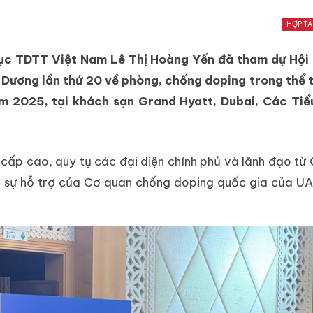
HỢP T
Cục TDTT Việt Nam Lê Thị Hoàng Yến đã tham dự Hội 
 Dương lần thứ 20 về phòng, chống doping trong thể 
ăm 2025, tại khách sạn Grand Hyatt, Dubai, Các Ti
n cấp cao, quy tụ các đại diện chính phủ và lãnh đạo từ
i sự hỗ trợ của Cơ quan chống doping quốc gia của U