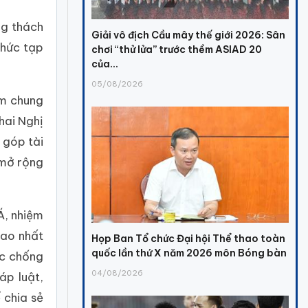
ng thách
Giải vô địch Cầu mây thế giới 2026: Sân
phức tạp
chơi “thử lửa” trước thềm ASIAD 20
của...
05/08/2026
ệm chung
hai Nghị
 góp tài
 mở rộng
Á, nhiệm
cao nhất
Họp Ban Tổ chức Đại hội Thể thao toàn
quốc lần thứ X năm 2026 môn Bóng bàn
ác chống
04/08/2026
áp luật,
 chia sẻ