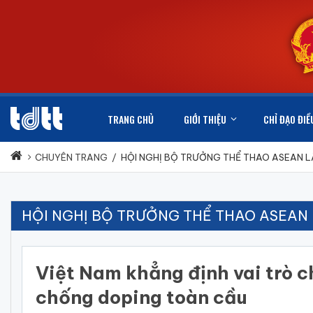
TRANG CHỦ
GIỚI THIỆU
CHỈ ĐẠO ĐIỀ
CHUYÊN TRANG
/
HỘI NGHỊ BỘ TRƯỞNG THỂ THAO ASEAN L
HỘI NGHỊ BỘ TRƯỞNG THỂ THAO ASEAN 
Việt Nam khẳng định vai trò c
chống doping toàn cầu