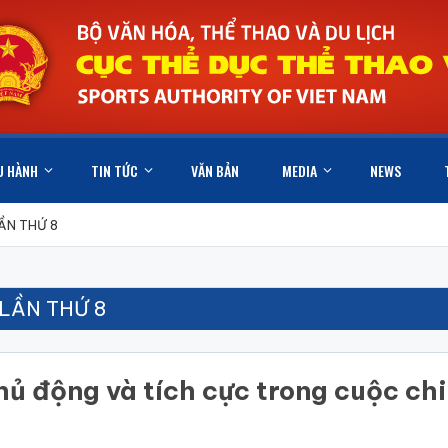
U HÀNH
TIN TỨC
VĂN BẢN
MEDIA
NEWS
ẦN THỨ 8
LẦN THỨ 8
hủ động và tích cực trong cuộc ch