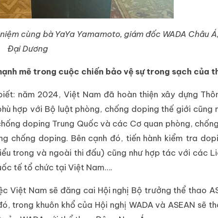
u niệm cùng bà YaYa Yamamoto, giám đốc WADA Châu Á
Đại Dương
 mạnh mẽ trong cuộc chiến bảo vệ sự trong sạch của t
 biết: năm 2024, Việt Nam đã hoàn thiện xây dựng Thô
ù hợp với Bộ luật phòng, chống doping thế giới cũng n
 chống doping Trung Quốc và các Cơ quan phòng, chốn
ng chống doping. Bên cạnh đó, tiến hành kiểm tra dop
ểu trong và ngoài thi đấu) cũng như hợp tác với các L
uốc tế tổ chức tại Việt Nam….
iệc Việt Nam sẽ đăng cai Hội nghị Bộ trưởng thể thao 
 đó, trong khuôn khổ của Hội nghị WADA và ASEAN sẽ t