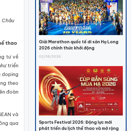
, Châu
Giải Marathon quốc tế di sản Hạ Long
hể thao
2026 chính thức khởi động
ng tư về
02/08/2026
hư triển
g doping
ing theo
iên đoàn
ASEAN và
Sports Festival 2026: Động lực mới
hông qua
phát triển du lịch thể thao và mở rộng