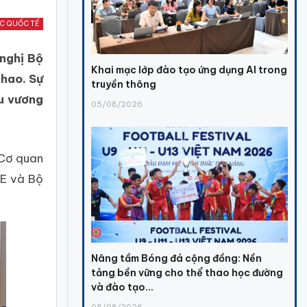
ÁC QUỐC TẾ
nghị Bộ
Khai mạc lớp đào tạo ứng dụng AI trong
thao. Sự
truyền thông
ểu vương
05/08/2026
 Cơ quan
AE và Bộ
Nâng tầm Bóng đá cộng đồng: Nền
tảng bền vững cho thể thao học đường
và đào tạo...
05/08/2026