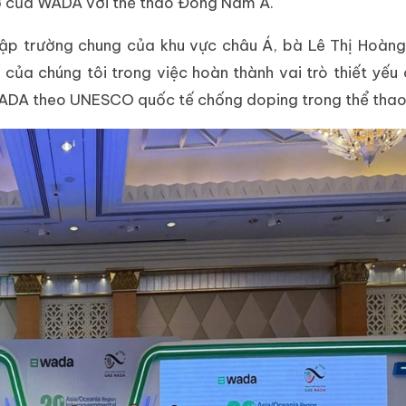
rợ của WADA với thể thao Đông Nam Á.
 lập trường chung của khu vực châu Á, bà Lê Thị Hoàn
của chúng tôi trong việc hoàn thành vai trò thiết yếu
 WADA theo UNESCO quốc tế chống doping trong thể thao