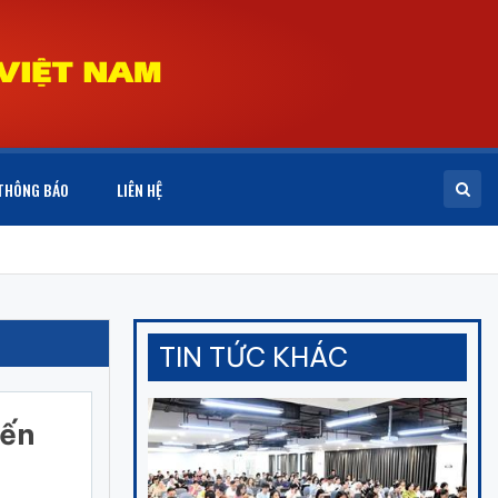
THÔNG BÁO
LIÊN HỆ
TIN TỨC KHÁC
iến