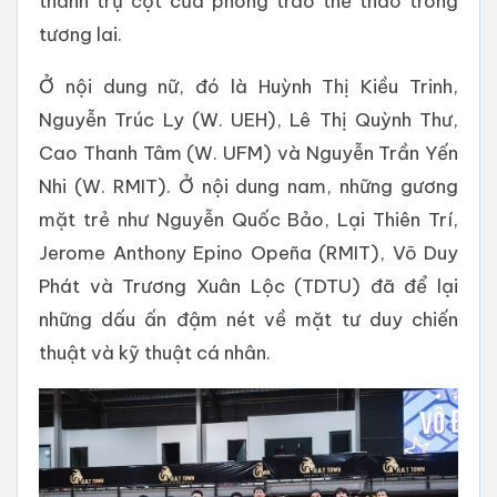
thành trụ cột của phong trào thể thao trong
tương lai.
Ở nội dung nữ, đó là Huỳnh Thị Kiều Trinh,
Nguyễn Trúc Ly (W. UEH), Lê Thị Quỳnh Thư,
Cao Thanh Tâm (W. UFM) và Nguyễn Trần Yến
Nhi (W. RMIT). Ở nội dung nam, những gương
mặt trẻ như Nguyễn Quốc Bảo, Lại Thiên Trí,
Jerome Anthony Epino Opeña (RMIT), Võ Duy
Phát và Trương Xuân Lộc (TDTU) đã để lại
những dấu ấn đậm nét về mặt tư duy chiến
thuật và kỹ thuật cá nhân.