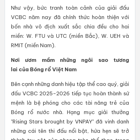
Như vậy, bức tranh toàn cảnh của giải đấu
VCBC năm nay đã chính thức hoàn thiện với
bốn nhà vô địch xuất sắc chia đều cho hai
miền: W. FTU và UTC (miền Bắc), W. UEH và
RMIT (miền Nam).
Nơi
ươm
mầm
những
ngôi
sao
tương
lai
của
Bóng
rổ
Việt
Nam
Bên cạnh những danh hiệu tập thể cao quý, giải
đấu VCBC 2025–2026 tiếp tục hoàn thành sứ
mệnh là bệ phóng cho các tài năng trẻ của
Bóng rổ nước nhà. Hạng mục giải thưởng
"Rising Stars brought by VNPAY" đã vinh danh
những cái tên thi đấu nổi bật, hứa hẹn sẽ trở