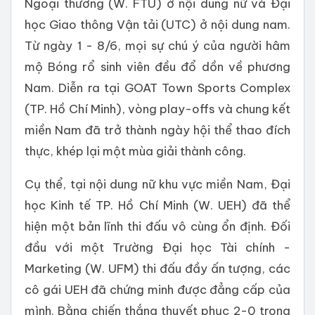
Ngoại thương (W. FTU) ở nội dung nữ và Đại
học Giao thông Vận tải (UTC) ở nội dung nam.
Từ ngày 1 - 8/6, mọi sự chú ý của người hâm
mộ Bóng rổ sinh viên đều đổ dồn về phương
Nam. Diễn ra tại GOAT Town Sports Complex
(TP. Hồ Chí Minh), vòng play-offs và chung kết
miền Nam đã trở thành ngày hội thể thao đích
thực, khép lại một mùa giải thành công.
Cụ thể, tại nội dung nữ khu vực miền Nam, Đại
học Kinh tế TP. Hồ Chí Minh (W. UEH) đã thể
hiện một bản lĩnh thi đấu vô cùng ổn định. Đối
đầu với một Trường Đại học Tài chính -
Marketing (W. UFM) thi đấu đầy ấn tượng, các
cô gái UEH đã chứng minh được đẳng cấp của
mình. Bằng chiến thắng thuyết phục 2-0 trong