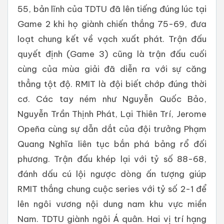
55, bản lĩnh của TDTU đã lên tiếng đúng lúc tại
Game 2 khi họ giành chiến thắng 75-69, đưa
loạt chung kết về vạch xuất phát. Trận đấu
quyết định (Game 3) cũng là trận đấu cuối
cùng của mùa giải đã diễn ra với sự căng
thẳng tột độ. RMIT là đội biết chớp đúng thời
cơ. Các tay ném như Nguyễn Quốc Bảo,
Nguyễn Trần Thịnh Phát, Lại Thiên Trí, Jerome
Opeña cùng sự dẫn dắt của đội trưởng Phạm
Quang Nghĩa liên tục bắn phá bảng rổ đối
phương. Trận đấu khép lại với tỷ số 88-68,
đánh dấu cú lội ngược dòng ấn tượng giúp
RMIT thắng chung cuộc series với tỷ số 2-1 để
lên ngôi vương nội dung nam khu vực miền
Nam. TDTU giành ngôi Á quân. Hai vị trí hạng