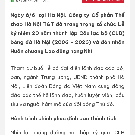
08/06/2026 - 21:21
Ngày 8/6, tại Hà Nội, Công ty Cổ phần Thể
thao Hà Nội T&T đã trang trọng tổ chức Lễ
kỷ niệm 20 năm thành lập Câu lạc bộ (CLB)
bóng đá Hà Nội (2006 - 2026) và đón nhận
Huân chương Lao động hạng Nhì.
Tham dự buổi lễ có đại diện lãnh đạo các bộ,
ban, ngành Trung ương, UBND thành phố Hà
Nội, Liên đoàn Bóng đá Việt Nam cùng đông
đảo các thế hệ lãnh đạo, huấn luyện viên, cầu
thủ và người hâm mộ của đội bóng Thủ đô.
Hành
trình
chính
phục
đỉnh
cao
thành
tích
Nhìn lại chặng đường hai thập kỷ qua, CLB