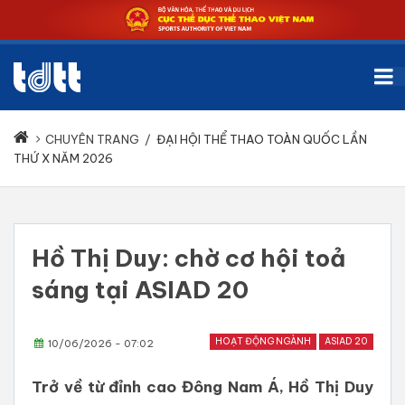
CHUYÊN TRANG
/
ĐẠI HỘI THỂ THAO TOÀN QUỐC LẦN
THỨ X NĂM 2026
Hồ Thị Duy: chờ cơ hội toả
sáng tại ASIAD 20
HOẠT ĐỘNG NGÀNH
ASIAD 20
10/06/2026 - 07:02
Trở về từ đỉnh cao Đông Nam Á, Hồ Thị Duy