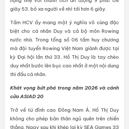
hạng nhẹ với thành tích ấn tượng 9 phút 08
giây 53, bỏ xa người về nhì tới hơn 6 giây.
Tấm HCV ấy mang một ý nghĩa vô cùng đặc
biệt cho cá nhân Duy và cả bộ môn Rowing
nước nhà. Trong tổng số 06 tấm huy chương
mà đội tuyển Rowing Việt Nam giành được tại
kỳ Đại hội lần thứ 33, Hồ Thị Duy là tay chèo
duy nhất bước lên bục cao nhất ở một nội dung
thi đấu cá nhân.
Khát vọng bứt phá trong năm 2026 và cánh
cửa ASIAD 20
Trở về từ đỉnh cao Đông Nam Á, Hồ Thị Duy
không cho phép bản thân ngủ quên trên chiến
thắng. Ngay sau khi khép lại kỳ SEA Games 33