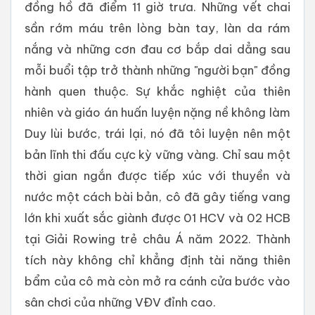
đồng hồ đã điểm 11 giờ trưa. Những vết chai
sần rớm máu trên lòng bàn tay, làn da rám
nắng và những cơn đau cơ bắp dai dẳng sau
mỗi buổi tập trở thành những "người bạn" đồng
hành quen thuộc. Sự khắc nghiệt của thiên
nhiên và giáo án huấn luyện nặng nề không làm
Duy lùi bước, trái lại, nó đã tôi luyện nên một
bản lĩnh thi đấu cực kỳ vững vàng. Chỉ sau một
thời gian ngắn được tiếp xúc với thuyền và
nước một cách bài bản, cô đã gây tiếng vang
lớn khi xuất sắc giành được 01 HCV và 02 HCB
tại Giải Rowing trẻ châu Á năm 2022. Thành
tích này không chỉ khẳng định tài năng thiên
bẩm của cô mà còn mở ra cánh cửa bước vào
sân chơi của những VĐV đỉnh cao.