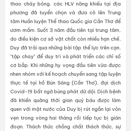
thao cháy bỏng, các HLV năng khiếu tại địa
phương đã tuyển chọn và đưa cô lên Trung
tâm Huấn luyện Thể thao Quốc gia Cần Thơ để
ươm mầm. Suốt 3 năm đầu tiên tại trung tâm,
do điều kiện cơ sở vật chất còn nhiều hạn chế,
Duy đã trải qua những bài tập thể lực trên cạn,
"tập chay" để duy trì và phát triển các chỉ số
cơ bắp. Khi những hy vọng đầu tiên vừa được
nhen nhóm với kế hoạch chuyển sang tập luyện
thực tế tại hồ Bún Sáng (Cần Thơ), đại dịch
Covid-19 bất ngờ bùng phát dữ dội. Dịch bệnh
đã khiến quãng thời gian quý báu được làm
quen với mặt nước của Duy bị rút ngắn lại vỏn
vẹn trong vòng hai tháng rồi tiếp tục bị gián
đoạn. Thách thức chồng chất thách thức, sự