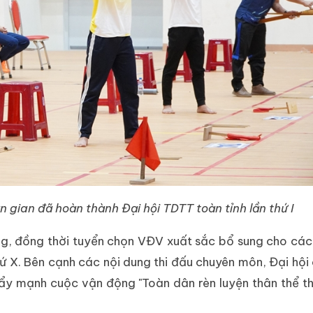
n gian đã hoàn thành Đại hội TDTT toàn tỉnh lần thứ I
ng, đồng thời tuyển chọn VĐV xuất sắc bổ sung cho các
ứ X. Bên cạnh các nội dung thi đấu chuyên môn, Đại hội 
đẩy mạnh cuộc vận động "Toàn dân rèn luyện thân thể 