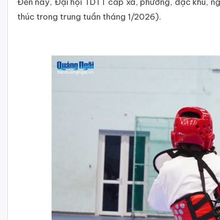
Đến nay, Đại hội TDTT cấp xã, phường, đặc khu, ng
thúc trong trung tuần tháng 1/2026).