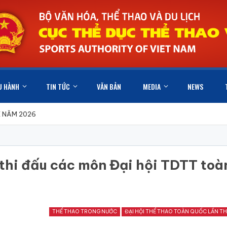
U HÀNH
TIN TỨC
VĂN BẢN
MEDIA
NEWS
X NĂM 2026
 thi đấu các môn Đại hội TDTT toà
THỂ THAO TRONG NƯỚC
ĐẠI HỘI THỂ THAO TOÀN QUỐC LẦN TH