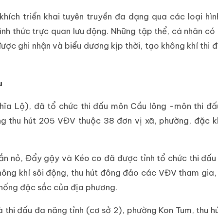
ích triển khai tuyên truyền đa dạng qua các loại hìn
nh thức trực quan lưu động. Những tập thể, cá nhân có 
ợc ghi nhận và biểu dương kịp thời, tạo không khí thi đu
u
hĩa Lộ), đã tổ chức thi đấu môn Cầu lông -môn thi đấ
ng thu hút 205 VĐV thuộc 38 đơn vị xã, phường, đặc 
ắn nỏ, Đẩy gậy và Kéo co đã được tỉnh tổ chức thi đấu
không khí sôi động, thu hút đông đảo các VĐV tham gia
 thống đặc sắc của địa phương.
thi đấu đa năng tỉnh (cơ sở 2), phường Kon Tum, thu h