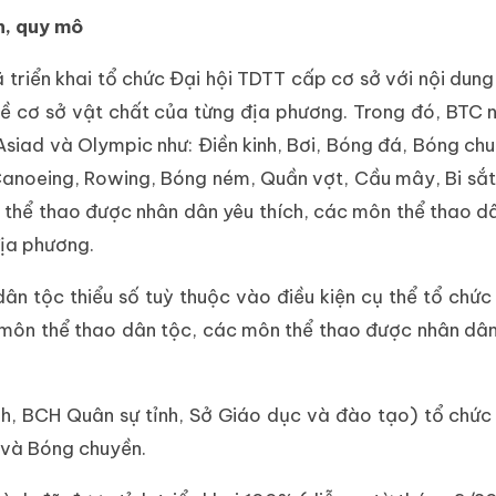
n, quy mô
 triển khai tổ chức Đại hội TDTT cấp cơ sở với nội dung 
 về cơ sở vật chất của từng địa phương. Trong đó, BTC
 Asiad và Olympic như: Điền kinh, Bơi, Bóng đá, Bóng ch
 Canoeing, Rowing, Bóng ném, Quần vợt, Cầu mây, Bi sắ
 thể thao được nhân dân yêu thích, các môn thể thao dâ
địa phương.
n tộc thiểu số tuỳ thuộc vào điều kiện cụ thể tổ chức 
 môn thể thao dân tộc, các môn thể thao được nhân dân
h, BCH Quân sự tỉnh, Sở Giáo dục và đào tạo) tổ chức 
 và Bóng chuyền.