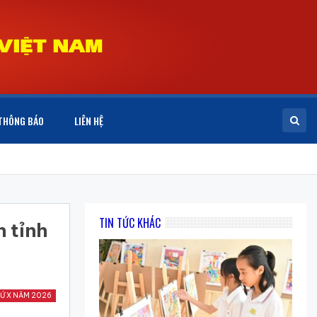
THÔNG BÁO
LIÊN HỆ
TIN TỨC KHÁC
n tỉnh
Ứ X NĂM 2026