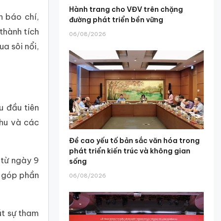
Hành trang cho VĐV trên chặng
h báo chí,
đường phát triển bền vững
thành tích
06/08/2026
a sôi nổi,
u đầu tiên
khu và các
Đề cao yếu tố bản sắc văn hóa trong
phát triển kiến trúc và không gian
 từ ngày 9
sống
, góp phần
06/08/2026
út sự tham