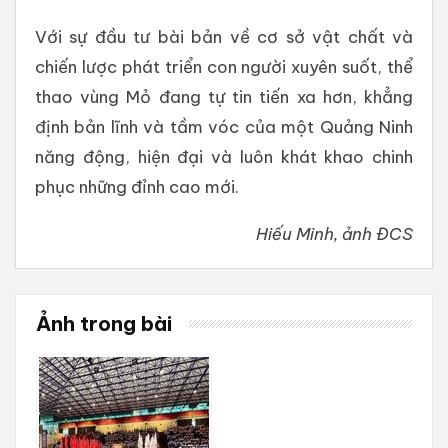
Với sự đầu tư bài bản về cơ sở vật chất và
chiến lược phát triển con người xuyên suốt, thể
thao vùng Mỏ đang tự tin tiến xa hơn, khẳng
định bản lĩnh và tầm vóc của một Quảng Ninh
năng động, hiện đại và luôn khát khao chinh
phục những đỉnh cao mới.
Hiếu Minh, ảnh ĐCS
Ảnh trong bài