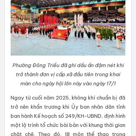
Phường Đông Triều đã ghi dấu ấn đậm nét khi
trở thành đơn vị cấp xã đầu tiên trong khai
màn cho ngày hội lớn này vào ngày 17/1
Ngay từ cuối năm 2025, không khí chuẩn bị đã
trở nên khẩn trương khi Ủy ban nhân dân tỉnh
ban hành Kế hoạch số 249/KH-UBND, định hình
một lộ trình tổ chức bài bản với khung thời gian
chặt chẽ. Theo đó, 18 môn thể thao trong