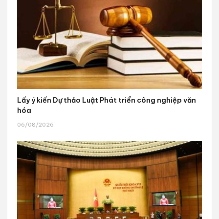
Lấy ý kiến Dự thảo Luật Phát triển công nghiệp văn
hóa
06/08/2026