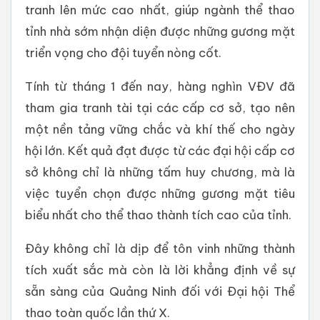
tranh lên mức cao nhất, giúp ngành thể thao
tỉnh nhà sớm nhận diện được những gương mặt
triển vọng cho đội tuyển nòng cốt.
Tính từ tháng 1 đến nay, hàng nghìn VĐV đã
tham gia tranh tài tại các cấp cơ sở, tạo nên
một nền tảng vững chắc và khí thế cho ngày
hội lớn. Kết quả đạt được từ các đại hội cấp cơ
sở không chỉ là những tấm huy chương, mà là
việc tuyển chọn được những gương mặt tiêu
biểu nhất cho thể thao thành tích cao của tỉnh.
Đây không chỉ là dịp để tôn vinh những thành
tích xuất sắc mà còn là lời khẳng định về sự
sẵn sàng của Quảng Ninh đối với Đại hội Thể
thao toàn quốc lần thứ X.