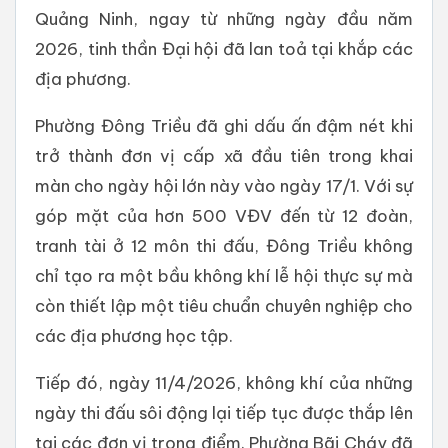
Quảng Ninh, ngay từ những ngày đầu năm
2026, tinh thần Đại hội đã lan toả tại khắp các
địa phương.
Phường Đông Triều đã ghi dấu ấn đậm nét khi
trở thành đơn vị cấp xã đầu tiên trong khai
màn cho ngày hội lớn này vào ngày 17/1. Với sự
góp mặt của hơn 500 VĐV đến từ 12 đoàn,
tranh tài ở 12 môn thi đấu, Đông Triều không
chỉ tạo ra một bầu không khí lễ hội thực sự mà
còn thiết lập một tiêu chuẩn chuyên nghiệp cho
các địa phương học tập.
Tiếp đó, ngày 11/4/2026, không khí của những
ngày thi đấu sôi động lại tiếp tục được thắp lên
tại các đơn vị trọng điểm. Phường Bãi Cháy đã