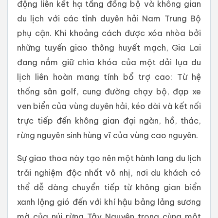
động liên kết hạ tầng đồng bộ và không gian
du lịch với các tỉnh duyên hải Nam Trung Bộ
phụ cận. Khi khoảng cách được xóa nhòa bởi
những tuyến giao thông huyết mạch, Gia Lai
đang nắm giữ chìa khóa của một dải lụa du
lịch liên hoàn mang tính bổ trợ cao: Từ hệ
thống sân golf, cung đường chạy bộ, đạp xe
ven biển của vùng duyên hải, kéo dài và kết nối
trực tiếp đến không gian đại ngàn, hồ, thác,
rừng nguyên sinh hùng vĩ của vùng cao nguyên.
Sự giao thoa này tạo nên một hành lang du lịch
trải nghiệm độc nhất vô nhị, nơi du khách có
thể dễ dàng chuyển tiếp từ không gian biển
xanh lộng gió đến với khí hậu bảng lảng sương
mờ của núi rừng Tây Nguyên trong cùng một