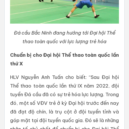
Đá cầu Bắc Ninh đang hướng tới Đại hội Thể
thao toàn quốc với lực lượng trẻ hóa
Chuẩn bị cho Đại hội Thể thao toàn quốc lần
thứ X
HLV Nguyễn Anh Tuấn cho biết: “Sau Đại hội
Thể thao toàn quốc lần thứ IX năm 2022, đội
tuyển Đá cầu đã có sự trẻ hóa lực lượng. Trong
đó, một số VĐV trẻ ở kỳ Đại hội trước đến nay
đã đạt độ chín, là trụ cột ở đội tuyển tỉnh và
góp mặt tại đội tuyển quốc gia. Đó sẽ là những
nhân tố chủ chốt để chuẩn bị cho Đại hội Thể