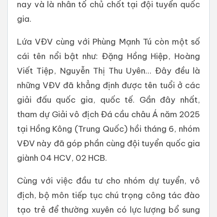
nay và là nhân tố chủ chốt tại đội tuyển quốc
gia.
Lứa VĐV cùng với Phùng Mạnh Tú còn một số
cái tên nổi bật như: Đặng Hồng Hiệp, Hoàng
Viết Tiệp, Nguyễn Thị Thu Uyên… Đây đều là
những VĐV đã khẳng định được tên tuổi ở các
giải đấu quốc gia, quốc tế. Gần đây nhất,
tham dự Giải vô địch Đá cầu châu Á năm 2025
tại Hồng Kông (Trung Quốc) hồi tháng 6, nhóm
VĐV này đã góp phần cùng đội tuyển quốc gia
giành 04 HCV, 02 HCB.
Cùng với việc đầu tư cho nhóm dự tuyển, vô
địch, bộ môn tiếp tục chú trọng công tác đào
tạo trẻ để thường xuyên có lực lượng bổ sung