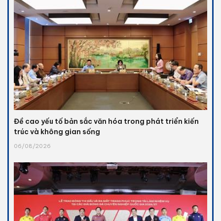
Đề cao yếu tố bản sắc văn hóa trong phát triển kiến
trúc và không gian sống
06/08/2026