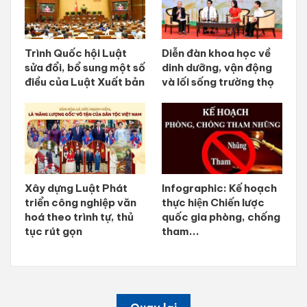
Trình Quốc hội Luật
Diễn đàn khoa học về
sửa đổi, bổ sung một số
dinh dưỡng, vận động
điều của Luật Xuất bản
và lối sống trường thọ
Xây dựng Luật Phát
Infographic: Kế hoạch
triển công nghiệp văn
thực hiện Chiến lược
hoá theo trình tự, thủ
quốc gia phòng, chống
tục rút gọn
tham...