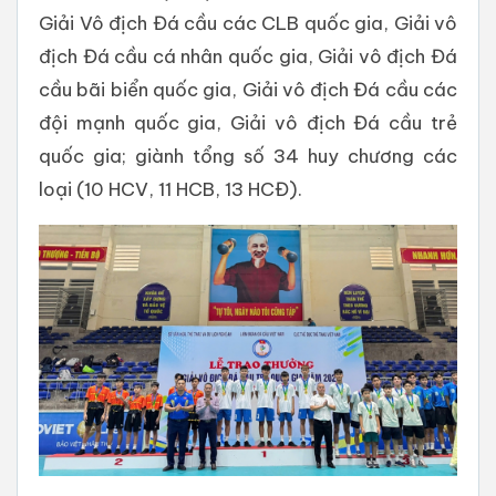
Giải Vô địch Đá cầu các CLB quốc gia, Giải vô
địch Đá cầu cá nhân quốc gia, Giải vô địch Đá
cầu bãi biển quốc gia, Giải vô địch Đá cầu các
đội mạnh quốc gia, Giải vô địch Đá cầu trẻ
quốc gia; giành tổng số 34 huy chương các
loại (10 HCV, 11 HCB, 13 HCĐ).