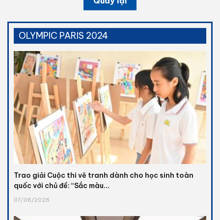
Quay lại
OLYMPIC PARIS 2024
Trao giải Cuộc thi vẽ tranh dành cho học sinh toàn
quốc với chủ đề: “Sắc màu...
07/08/2026