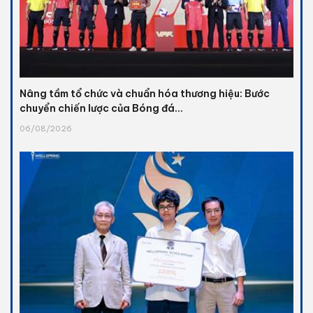
Nâng tầm tổ chức và chuẩn hóa thương hiệu: Bước
chuyển chiến lược của Bóng đá...
06/08/2026