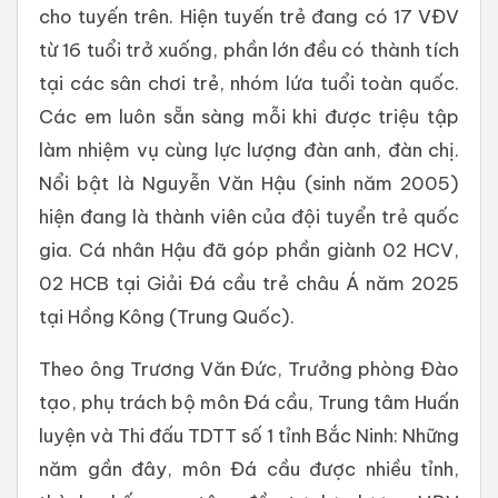
cho tuyến trên. Hiện tuyến trẻ đang có 17 VĐV
từ 16 tuổi trở xuống, phần lớn đều có thành tích
tại các sân chơi trẻ, nhóm lứa tuổi toàn quốc.
Các em luôn sẵn sàng mỗi khi được triệu tập
làm nhiệm vụ cùng lực lượng đàn anh, đàn chị.
Nổi bật là Nguyễn Văn Hậu (sinh năm 2005)
hiện đang là thành viên của đội tuyển trẻ quốc
gia. Cá nhân Hậu đã góp phần giành 02 HCV,
02 HCB tại Giải Đá cầu trẻ châu Á năm 2025
tại Hồng Kông (Trung Quốc).
Theo ông Trương Văn Đức, Trưởng phòng Đào
tạo, phụ trách bộ môn Đá cầu, Trung tâm Huấn
luyện và Thi đấu TDTT số 1 tỉnh Bắc Ninh: Những
năm gần đây, môn Đá cầu được nhiều tỉnh,