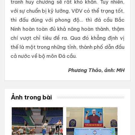
tranh huy chương sẽ rất khó khăn. Tuy nhiên,
với sự chuẩn bị kỹ lưỡng, VĐV có thể trạng tốt,
thi đấu đúng với phong độ... thì đá cầu Bắc
Ninh hoàn toàn đủ khả năng hoàn thành, thậm
chí vượt chỉ tiêu đề ra. Qua đó khẳng định vị
thế là một trong những tỉnh, thành phố dẫn đầu
cả nước về bộ môn Đá cầu.
Phương Thảo, ảnh: MH
Ảnh trong bài