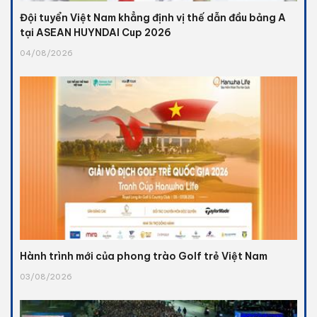
Đội tuyển Việt Nam khẳng định vị thế dẫn đầu bảng A
tại ASEAN HUYNDAI Cup 2026
04/08/2026
Hành trình mới của phong trào Golf trẻ Việt Nam
03/08/2026