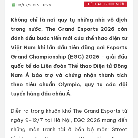
THỂ THAO TRONG NƯỚC
08/07/2026 - 11:26
Không chỉ là nơi quy tụ những nhà vô địch
trong nước, The Grand Esports 2026 còn
đánh dấu bước tiến mới của thể thao điện tử
Việt Nam khi lần đầu tiên đăng cai Esports
Grand Championship (EGC) 2026 – giải đấu
quốc tế do Liên đoàn Thể thao Điện tử Đông
Nam Á bảo trợ và chứng nhận thành tích
theo tiêu chuẩn Olympic, quy tụ các đội
tuyển hàng đầu châu Á.
Diễn ra trong khuôn khổ The Grand Esports từ
ngày 9–12/7 tại Hà Nội, EGC 2026 mang đến
những màn tranh tài ở bốn bộ môn: Street