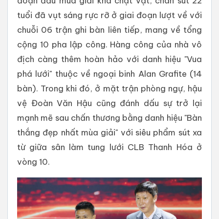
đoạn đầu mùa giải khá chật vật, chân sút 22
tuổi đã vụt sáng rực rỡ ở giai đoạn lượt về với
chuỗi 06 trận ghi bàn liên tiếp, mang về tổng
cộng 10 pha lập công. Hàng công của nhà vô
địch càng thêm hoàn hảo với danh hiệu "Vua
phá lưới" thuộc về ngoại binh Alan Grafite (14
bàn). Trong khi đó, ở mặt trận phòng ngự, hậu
vệ Đoàn Văn Hậu cũng đánh dấu sự trở lại
mạnh mẽ sau chấn thương bằng danh hiệu "Bàn
thắng đẹp nhất mùa giải" với siêu phẩm sút xa
từ giữa sân làm tung lưới CLB Thanh Hóa ở
vòng 10.