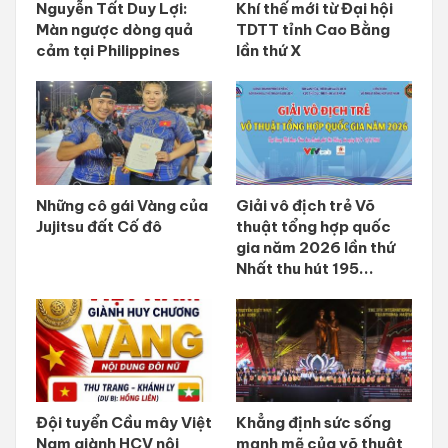
Nguyễn Tất Duy Lợi:
Khí thế mới từ Đại hội
Màn ngược dòng quả
TDTT tỉnh Cao Bằng
cảm tại Philippines
lần thứ X
Những cô gái Vàng của
Giải vô địch trẻ Võ
Jujitsu đất Cố đô
thuật tổng hợp quốc
gia năm 2026 lần thứ
Nhất thu hút 195...
Đội tuyển Cầu mây Việt
Khẳng định sức sống
Nam giành HCV nội
mạnh mẽ của võ thuật