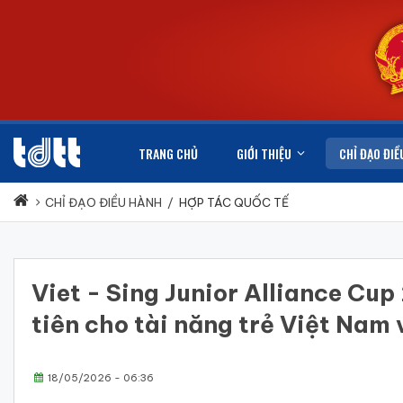
TRANG CHỦ
GIỚI THIỆU
CHỈ ĐẠO ĐIỀ
CHỈ ĐẠO ĐIỀU HÀNH
/
HỢP TÁC QUỐC TẾ
Viet - Sing Junior Alliance Cu
tiên cho tài năng trẻ Việt Nam
18/05/2026 - 06:36