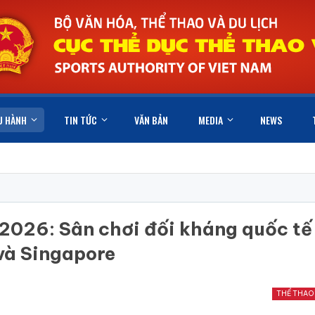
U HÀNH
TIN TỨC
VĂN BẢN
MEDIA
NEWS
p 2026: Sân chơi đối kháng quốc tế
 và Singapore
THỂ THAO