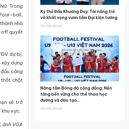
 Nữ. Trong
Kỳ thủ Đầu Khương Duy: Tài năng trẻ
Four-ball,
và khát vọng vươn tầm Đại kiện tướng
 thành nhà
06/08/2026
-off quyết
VĐV dự bị.
m xây dựng
i đấu căng
 thắt chặt
Nâng tầm Bóng đá cộng đồng: Nền
tảng bền vững cho thể thao học
đường và đào tạo...
hẹn sẽ trở
05/08/2026
 khu vực.
T, ảnh VGA