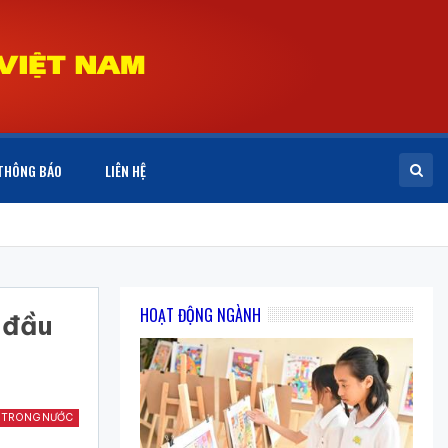
THÔNG BÁO
LIÊN HỆ
HOẠT ĐỘNG NGÀNH
 đầu
 TRONG NƯỚC