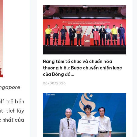
Nâng tầm tổ chức và chuẩn hóa
thương hiệu: Bước chuyển chiến lược
của Bóng đá...
06/08/2026
Singapore
lf trẻ bền
, tích lũy
c nhất của