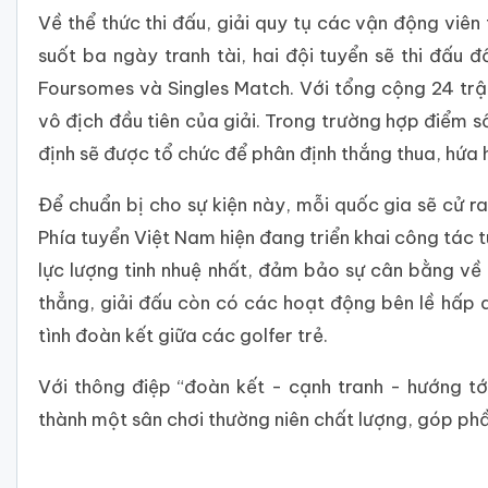
Về thể thức thi đấu, giải quy tụ các vận động viê
suốt ba ngày tranh tài, hai đội tuyển sẽ thi đấu
Foursomes và Singles Match. Với tổng cộng 24 trậ
vô địch đầu tiên của giải. Trong trường hợp điểm 
định sẽ được tổ chức để phân định thắng thua, hứa 
Để chuẩn bị cho sự kiện này, mỗi quốc gia sẽ cử ra
Phía tuyển Việt Nam hiện đang triển khai công tác
lực lượng tinh nhuệ nhất, đảm bảo sự cân bằng về c
thẳng, giải đấu còn có các hoạt động bên lề hấp 
tình đoàn kết giữa các golfer trẻ.
Với thông điệp “đoàn kết - cạnh tranh - hướng tới
thành một sân chơi thường niên chất lượng, góp phầ