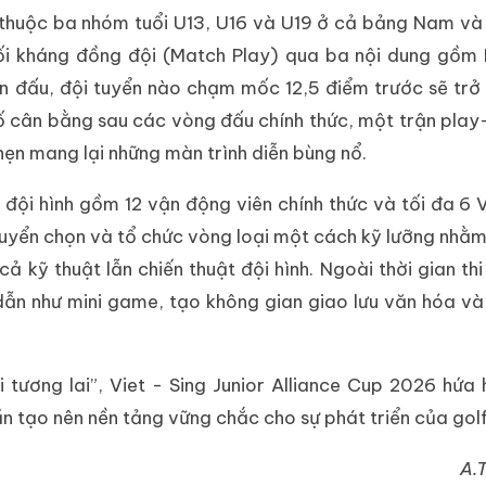
n thuộc ba nhóm tuổi U13, U16 và U19 ở cả bảng Nam và
 đối kháng đồng đội (Match Play) qua ba nội dung gồm 
n đấu, đội tuyển nào chạm mốc 12,5 điểm trước sẽ trở
số cân bằng sau các vòng đấu chính thức, một trận play
hẹn mang lại những màn trình diễn bùng nổ.
 đội hình gồm 12 vận động viên chính thức và tối đa 6 
 tuyển chọn và tổ chức vòng loại một cách kỹ lưỡng nhằ
ả kỹ thuật lẫn chiến thuật đội hình. Ngoài thời gian th
dẫn như mini game, tạo không gian giao lưu văn hóa và
 tương lai”, Viet - Sing Junior Alliance Cup 2026 hứa 
n tạo nên nền tảng vững chắc cho sự phát triển của golf
A.