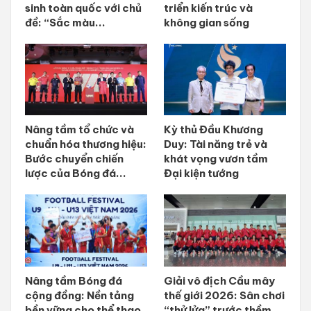
sinh toàn quốc với chủ
triển kiến trúc và
đề: “Sắc màu...
không gian sống
Nâng tầm tổ chức và
Kỳ thủ Đầu Khương
chuẩn hóa thương hiệu:
Duy: Tài năng trẻ và
Bước chuyển chiến
khát vọng vươn tầm
lược của Bóng đá...
Đại kiện tướng
Nâng tầm Bóng đá
Giải vô địch Cầu mây
cộng đồng: Nền tảng
thế giới 2026: Sân chơi
bền vững cho thể thao
“thử lửa” trước thềm