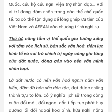
Quốc, cứu hộ cứu nạn, viện trợ nhân đạo... Với
vị trí đang đảm nhận trong các thể chế quốc
tế, ta có thể tận dụng để lồng ghép ưu tiên của
Việt Nam và ASEAN vào chương trình nghị sự.
Thứ tư
, nâng tầm vị thế quốc gia tương xứng
với tầm vóc lịch sử, bản sắc văn hoá, tiềm lực
kinh tế và vai trò chính trị ngày càng gia tăng
của đất nước, đóng góp vào nền văn minh
nhân loại.
Là đất nước có nền văn hoá
ng
hì
n năm văn
hiến,
đậm đà bản sắc dân tộc
, đạt được những
thành tựu to lớn, có ý nghĩa lịch sử trong công
cuộc đổi mới, đối ngoại cần tiếp tục phát huy
đường lối đối ngoại hoà bình, hữu nghị; năng