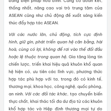
bằng biện pháp hoà bình. Củng cố đoàn kết,
thống nhất, nâng cao vai trò trung tâm của
ASEAN cũng như chủ động đề xuất sáng kiến
thúc đẩy hợp tác ASEAN.
Với các nước lớn, chủ động, tích cực định
hình,
giữ gìn, phát triển
quan hệ cân bằng, hài
hoà,
cùng có lợi,
không để rơi vào thế đối đầu
hoặc lệ thuộc trong quan hệ.
Gia tăng lòng tin
chiến lược, triển khai hiệu quả khuôn khổ quan
hệ hiện có, ưu tiên các lĩnh vực, phương thức
hợp tác phù hợp với ta, trong đó có kinh tế,
thương mại, khoa học, công nghệ, quốc phòng,
an ninh.
Với các đối tác khác
, tạo chuyển biến
thực chất, khai thác tối đa dư địa từ các khuôn
khổ hợp tác và Hiệp định thương mại tự do