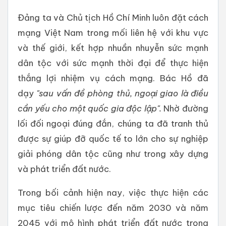
Đảng ta và Chủ tịch Hồ Chí Minh luôn đặt cách
mạng Việt Nam trong mối liên hệ với khu vực
và thế giới, kết hợp nhuần nhuyễn sức mạnh
dân tộc với sức mạnh thời đại để thực hiện
thắng lợi nhiệm vụ cách mạng. Bác Hồ đã
dạy
"sau vấn đề phòng thủ, ngoại giao là điều
cần yếu cho một quốc gia độc lập".
Nhờ đường
lối đối ngoại đúng đắn, chúng ta đã tranh thủ
được sự giúp đỡ quốc tế to lớn cho sự nghiệp
giải phóng dân tộc cũng như trong xây dựng
và phát triển đất nước.
Trong bối cảnh hiện nay, việc thực hiện các
mục tiêu chiến lược đến năm 2030 và năm
2045 với mô hình phát triển đất nước trong