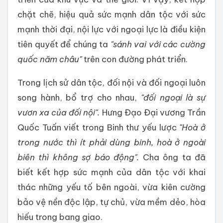
chặt chẽ, hiệu quả sức mạnh dân tộc với sức
mạnh thời đại, nội lực với ngoại lực là điều kiện
tiên quyết để chúng ta
"sánh vai với các cường
quốc năm châu"
trên con đường phát triển.
Trong lịch sử dân tộc, đối nội và đối ngoại luôn
song hành, bổ trợ cho nhau,
"đối ngoại là sự
vươn xa của đối nội".
Hưng Đạo Đại vương Trần
Quốc Tuấn viết trong Binh thư yếu lược
"Hoà ở
trong nước thì ít phải dùng binh, hoà ở ngoài
biên thì không sợ báo động".
Cha ông ta đã
biết kết hợp sức mạnh của dân tộc với khai
thác những yếu tố bên ngoài, vừa kiên cường
bảo vệ nền độc lập, tự chủ, vừa mềm dẻo, hòa
hiếu trong bang giao.