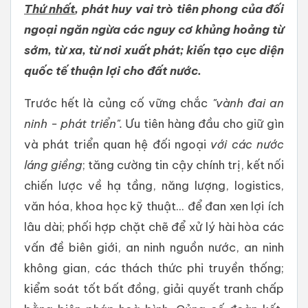
Thứ nhất
, phát huy vai trò tiên phong của đối
ngoại ngăn ngừa các nguy cơ khủng hoảng từ
sớm, từ xa
, từ nơi xuất phát
; kiến tạo cục diện
quốc tế thuận lợi cho đất nước.
Trước hết là củng cố vững chắc
"vành đai an
ninh - phát triển".
Ưu tiên hàng đầu cho giữ gìn
và phát triển quan hệ đối ngoại
với các nước
láng giềng
; tăng cường tin cậy chính trị, kết nối
chiến lược về hạ tầng, năng lượng, logistics,
văn hóa, khoa học kỹ thuật... để đan xen lợi ích
lâu dài; phối hợp chặt chẽ để xử lý hài hòa các
vấn đề biên giới, an ninh nguồn nước, an ninh
không gian, các thách thức phi truyền thống;
kiểm soát tốt bất đồng, giải quyết tranh chấp