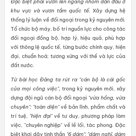
Đặc biệt phải vươn lên ngang nhóm dẫn đầu ở
khu vực và vươn tầm quốc tế.
Xây dựng hệ
thống lý luận về đối ngoại trong kỷ nguyên mới.
Tổ chức bộ máy, bố trí nguồn lực cho công tác
đối ngoại đồng bộ, hợp lý, hiệu quả, phù hợp
với thông lệ quốc tế, từng bước chính quy, hiện
đại, chuẩn hoá; tương xứng với thế và lực của
đất nước.
Từ bài học Đảng ta rút ra "cán bộ là cái gốc
của mọi công việc",
trong kỷ nguyên mới, xây
dựng đội ngũ cán bộ đối ngoại
"vừa hồng, vừa
chuyên":
"toàn diện"
về bản lĩnh, phẩm chất và
trí tuệ,
"hiện đại"
về tư duy, phương pháp làm
việc, "chuyên nghiệp" về lề lối, tác phong. Đặc
biệt khơi dậy tinh thần
"6 dám"
:
"dám nghĩ, dám