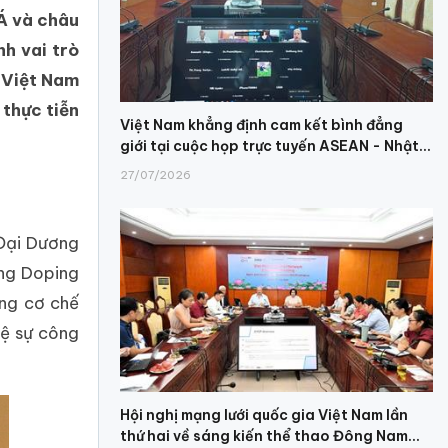
 Á và châu
nh vai trò
, Việt Nam
 thực tiễn
Việt Nam khẳng định cam kết bình đẳng
giới tại cuộc họp trực tuyến ASEAN - Nhật...
27/07/2026
 Đại Dương
ống Doping
ựng cơ chế
vệ sự công
Hội nghị mạng lưới quốc gia Việt Nam lần
thứ hai về sáng kiến thể thao Đông Nam...