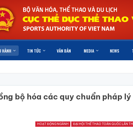
U HÀNH
TIN TỨC
VĂN BẢN
MEDIA
NEWS
ồng bộ hóa các quy chuẩn pháp lý
HOẠT ĐỘNG NGÀNH
ĐẠI HỘI THỂ THAO TOÀN QUỐC LẦN TH