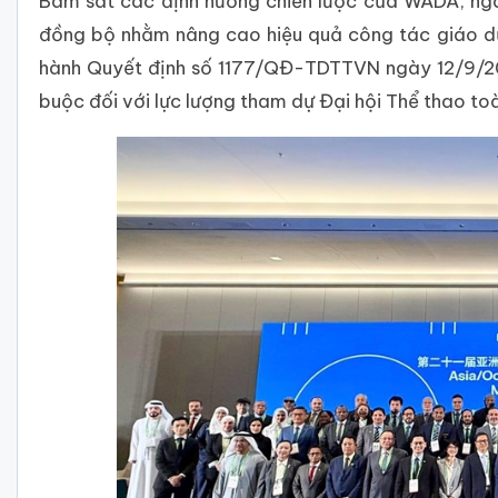
Bám sát các định hướng chiến lược của WADA, ngà
đồng bộ nhằm nâng cao hiệu quả công tác giáo d
hành Quyết định số 1177/QĐ-TDTTVN ngày 12/9/202
buộc đối với lực lượng tham dự Đại hội Thể thao to