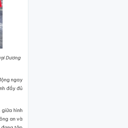
Đại Dương
 động ngay
ành đầy đủ
 giữa hình
Công an và
n đang tập