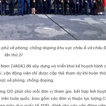
nh phủ về phòng, chống doping khu vực châu Á và châu 
lần thứ 21
t Nam (VADA) đã xây dựng và triển khai kế hoạch hành
i, vận động viên chỉ được cấp thẻ tham dự khi hoàn th
thức về phòng, chống doping.
ng 120 phút cho mỗi đơn vị tham gia, kết hợp linh hoạt
ao trên toàn quốc, bao gồm các đơn vị thuộc lực lượng 
 tảng giáo dục quốc tế ADEL dành cho các vận động viê