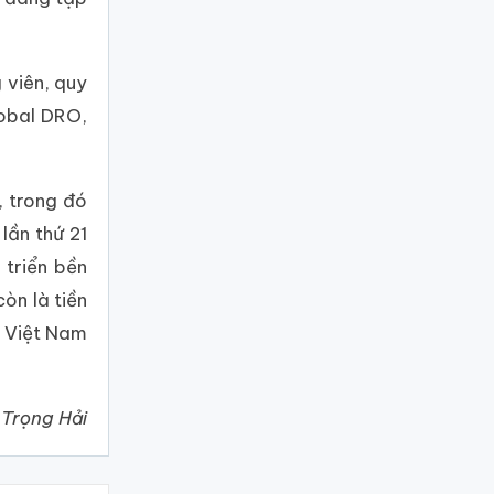
 viên, quy
lobal DRO,
, trong đó
lần thứ 21
triển bền
òn là tiền
o Việt Nam
 Trọng Hải