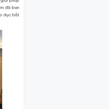
 giải pháp
am đã ban
áo dục bắt