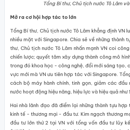
Tổng Bí thư, Chủ tịch nước Tô Lâm 
Mở ra cơ hội hợp tác to lớn
Tổng Bí thư, Chủ tịch nước Tô Lâm khẳng định VN l
nhiều mặt với Singapore. Chia sẻ về những thành t
thư, Chủ tịch nước Tô Lâm nhấn mạnh VN coi công
chiến lược; quyết tâm xây dựng thành công mô hình t
trong đó khoa học - công nghệ, đổi mới sáng tạo, c
vực mới mà VN ưu tiên hợp tác với Singapore. Tổng
cách bộ máy hành chính, tinh gọn, giảm các đầu 
nước hoạt động hiệu năng, hiệu lực và hiệu quả như
Hai nhà lãnh đạo đã điểm lại những thành tựu hợp t
kinh tế - thương mại - đầu tư. Kim ngạch thương mạ
đầu tư lớn thứ 2 tại VN với tổng vốn đầu tư lũy 