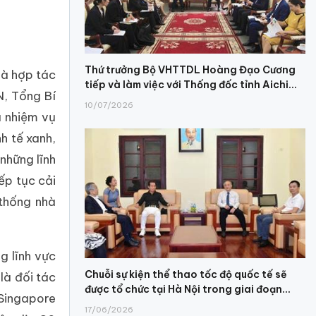
Thứ trưởng Bộ VHTTDL Hoàng Đạo Cương
và hợp tác
tiếp và làm việc với Thống đốc tỉnh Aichi...
N, Tổng Bí
10/07/2026
à nhiệm vụ
h tế xanh,
những lĩnh
ếp tục cải
 thống nhà
g lĩnh vực
Chuỗi sự kiện thể thao tốc độ quốc tế sẽ
là đối tác
được tổ chức tại Hà Nội trong giai đoạn...
 Singapore
17/06/2026