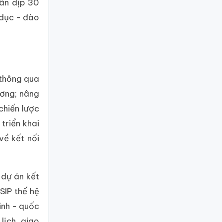
hân dịp 30
 dục - đào
 thông qua
ương; nâng
chiến lược
triển khai
về kết nối
 dự án kết
SIP thế hệ
inh - quốc
lịch, giao