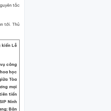
nguyên tắc
n tới. Thủ
 kiến Lễ
 vụ công
Khoa học
giữa Tòa
ương mại
iên tiến
SIP Ninh
ang; Bản