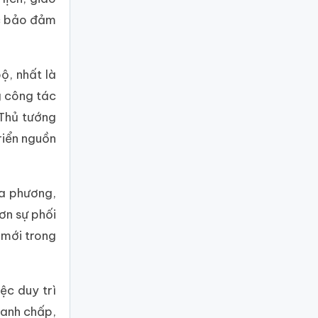
ác bảo đảm
ộ, nhất là
g công tác
 Thủ tướng
riển nguồn
đa phương,
ơn sự phối
 mới trong
ệc duy trì
ranh chấp,