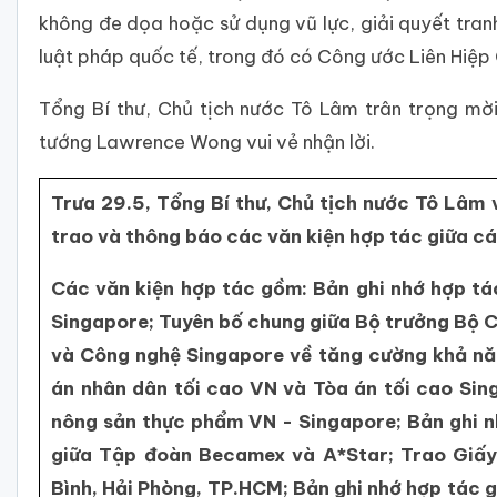
không đe dọa hoặc sử dụng vũ lực, giải quyết tra
luật pháp quốc tế, trong đó có Công ước Liên Hiệp
Tổng Bí thư, Chủ tịch nước Tô Lâm trân trọng mờ
tướng Lawrence Wong vui vẻ nhận lời.
Trưa 29.5, Tổng Bí thư, Chủ tịch nước Tô Lâ
trao và thông báo các văn kiện hợp tác giữa cá
Các văn kiện hợp tác gồm: Bản ghi nhớ hợp tá
Singapore; Tuyên bố chung giữa Bộ trưởng Bộ 
và Công nghệ Singapore về tăng cường khả năn
án nhân dân tối cao VN và Tòa án tối cao Sin
nông sản thực phẩm VN - Singapore; Bản ghi nh
giữa Tập đoàn Becamex và A*Star; Trao Giấy
Bình, Hải Phòng, TP.HCM; Bản ghi nhớ hợp tác 