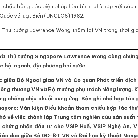
nh chấp bằng các biện pháp hòa bình, phù hợp với các 
 Quốc về luật Biển (UNCLOS) 1982.
i Thủ tướng Lawrence Wong thăm lại VN trong thời gia
m và Thủ tướng Singapore Lawrence Wong cùng chứng
c bộ, ngành, địa phương hai nước.
c giữa Bộ Ngoại giao VN và Cơ quan Phát triển dịch
Công thương VN và Bộ trưởng phụ trách Năng lượng, 
g chống chịu chuỗi cung ứng; Bản ghi nhớ hợp tác 
gapore; Văn kiện Điều khoản tham chiếu hợp tác th
ớ về việc thành lập Trung tâm nghiên cứu sản xuất t
 chứng nhận đầu tư cho VSIP Huế, VSIP Nghệ An, V
giáo dục giữa Bộ GD-ĐT VN và Đại học kỹ thuật Nany