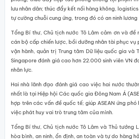
lưu nhân dân; thúc đẩy kết nối hàng không, logistic
tự cường chuỗi cung ứng, trong đó có an ninh lương 
Tổng Bí thư, Chủ tịch nước Tô Lâm cảm ơn và đề n
cán bộ cấp chiến lược, bồi dưỡng nhân tài phục vụ 
vận hành, quản trị Trung tâm Dữ liệu quốc gia và 
Singapore đánh giá cao hơn 22.000 sinh viên VN đa
nhân lực.
Hai nhà lãnh đạo đánh giá cao việc hai nước thườ
nhất là tại Hiệp hội Các quốc gia Đông Nam Á (ASE
hợp trên các vấn đề quốc tế; giúp ASEAN ứng phó h
việc phát huy vai trò trung tâm của mình.
Tổng Bí thư, Chủ tịch nước Tô Lâm và Thủ tướng 
hòa bình, an ninh, ổn định, an toàn và tự do hàng h