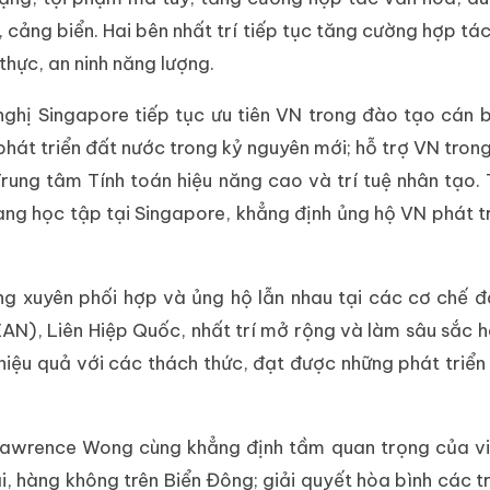
s, cảng biển. Hai bên nhất trí tiếp tục tăng cường hợp t
thực, an ninh năng lượng.
ghị Singapore tiếp tục ưu tiên VN trong đào tạo cán b
phát triển đất nước trong kỷ nguyên mới; hỗ trợ VN tron
Trung tâm Tính toán hiệu năng cao và trí tuệ nhân tạo.
ng học tập tại Singapore, khẳng định ủng hộ VN phát t
ng xuyên phối hợp và ủng hộ lẫn nhau tại các cơ chế 
AN), Liên Hiệp Quốc, nhất trí mở rộng và làm sâu sắc h
iệu quả với các thách thức, đạt được những phát triển
Lawrence Wong cùng khẳng định tầm quan trọng của vi
ải, hàng không trên Biển Đông; giải quyết hòa bình các t