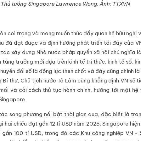
và Thủ tướng Singapore Lawrence Wong. Ảnh: TTXVN
uôn coi trọng và mong muốn thúc đẩy quan hệ hữu nghị 
ựu đã đạt được và định hướng phát triển tới đây của V
 tác xây dựng Nhà nước pháp quyền xã hội chủ nghĩa l
ăng trưởng mới dựa trên kinh tế tri thức, kinh tế số, kin
huyển đổi số là động lực then chốt và đây cũng chính là 
 Bí thư, Chủ tịch nước Tô Lâm cũng khẳng định VN sẽ ti
mối và cải cách thủ tục hành chính, hướng tới một hệ
 Singapore.
ác song phương nổi bật thời gian qua, đặc biệt là tron
i hai chiều đạt gần 12 tỉ USD năm 2025; Singapore hiện 
kế gần 100 tỉ USD, trong đó các Khu công nghiệp VN -