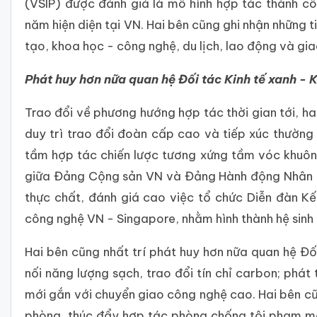
(VSIP) được đánh giá là mô hình hợp tác thành c
năm hiện diện tại VN. Hai bên cũng ghi nhận những t
tạo, khoa học - công nghệ, du lịch, lao động và gia
Phát huy hơn nữa quan hệ Đối tác Kinh tế xanh - K
Trao đổi về phương hướng hợp tác thời gian tới, hai
duy trì trao đổi đoàn cấp cao và tiếp xúc thường
tầm hợp tác chiến lược tương xứng tầm vóc khuôn 
giữa Đảng Cộng sản VN và Đảng Hành động Nhân d
thực chất, đánh giá cao việc tổ chức Diễn đàn Kế
công nghệ VN - Singapore, nhằm hình thành hệ sinh 
Hai bên cũng nhất trí phát huy hơn nữa quan hệ Đối 
nối năng lượng sạch, trao đổi tín chỉ carbon; phát 
mới gắn với chuyển giao công nghệ cao. Hai bên cũn
phòng, thúc đẩy hợp tác phòng chống tội phạm mạ