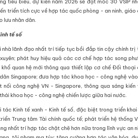
ông tiêu biểu, dự kiến năm 2026 sẽ đạt mốc 30 VSIP n
iến triển tích cực về hợp tác quốc phòng - an ninh, giáo
o lưu nhân dân.
inh tế số
 nhà lãnh đạo nhất trí tiếp tục bồi đắp tin cậy chính trị
 xuyên; phát huy hiệu quả các cơ chế hợp tác song ph
khổ quan hệ mới thông qua thiết lập cơ chế Đối thoại 
ân Singapore; đưa hợp tác khoa học - công nghệ vào 
t nối công nghệ VN - Singapore, thông qua sáng kiến 
thái khoa học - công nghệ chiến lược giữa hai nước.
tác Kinh tế xanh - Kinh tế số, đặc biệt trong triển khai
triển Trung tâm Tài chính quốc tế; phát triển hệ thống V
g nhất trí hợp tác chặt chẽ hơn nữa trong lĩnh vực an n
ng, tội phạm ma túy; tăng cường hợp tác văn hóa, du 