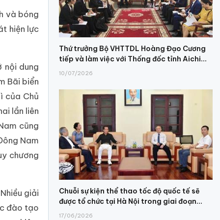
nh và bóng
t hiện lực
Thứ trưởng Bộ VHTTDL Hoàng Đạo Cương
tiếp và làm việc với Thống đốc tỉnh Aichi...
ở nội dung
10/07/2026
m Bãi biển
hì của Chủ
ai lần liên
 Nam cũng
h Đông Nam
huy chương
Chuỗi sự kiện thể thao tốc độ quốc tế sẽ
Nhiều giải
được tổ chức tại Hà Nội trong giai đoạn...
ác đào tạo
17/06/2026