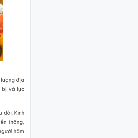
 lượng địa
 bị và lực
 dài. Kinh
yền thông,
 người hâm