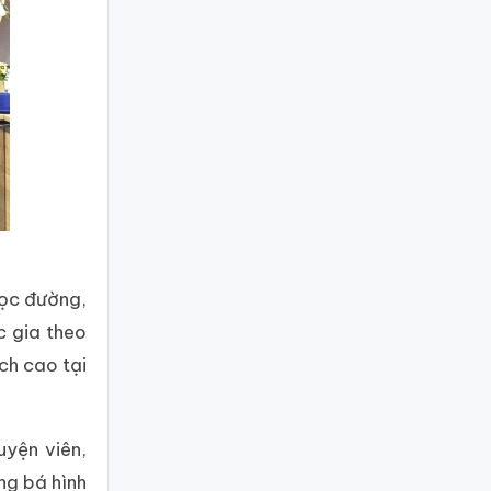
học đường,
c gia theo
ch cao tại
uyện viên,
ng bá hình