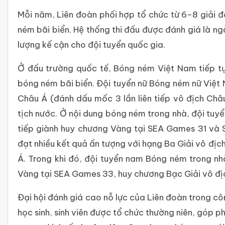
Mỗi năm, Liên đoàn phối hợp tổ chức từ 6–8 giải đấ
ném bãi biển. Hệ thống thi đấu được đánh giá là ng
lượng kế cận cho đội tuyển quốc gia.
Ở đấu trường quốc tế, Bóng ném Việt Nam tiếp tụ
bóng ném bãi biển. Đội tuyển nữ Bóng ném nữ Việt
Châu Á (đánh dấu mốc 3 lần liên tiếp vô địch Ch
tịch nước. Ở nội dung bóng ném trong nhà, đội tuyển 
tiếp giành huy chương Vàng tại SEA Games 31 và
đạt nhiều kết quả ấn tượng với hạng Ba Giải vô đị
Á. Trong khi đó, đội tuyển nam Bóng ném trong n
Vàng tại SEA Games 33, huy chương Bạc Giải vô đ
Đại hội đánh giá cao nỗ lực của Liên đoàn trong cô
học sinh, sinh viên được tổ chức thường niên, góp