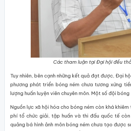
Các tham luận tại Đại hội đều th
Tuy nhiên, bên cạnh những kết quả đạt được, Đại hội
phương phát triển bóng ném chưa tương xứng tiềm n
lượng huấn luyện viên chuyên môn. Một số đội bóng
Nguồn lực xã hội hóa cho bóng ném còn khá khiêm t
phí tổ chức giải, tập huấn và thi đấu quốc tế cò
quảng bá hình ảnh môn bóng ném chưa tạo được sứ