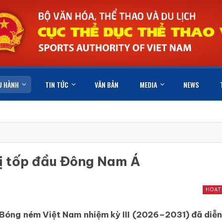
U HÀNH
TIN TỨC
VĂN BẢN
MEDIA
NEWS
rị tốp đầu Đông Nam Á
HOẠT
 Bóng ném Việt Nam nhiệm kỳ III (2026–2031) đã diễn