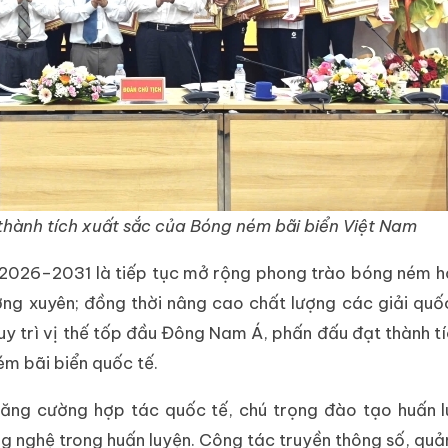
 thành tích xuất sắc của Bóng ném bãi biển Việt Nam
kỳ 2026–2031 là tiếp tục mở rộng phong trào bóng ném 
ng xuyên; đồng thời nâng cao chất lượng các giải quố
y trì vị thế tốp đầu Đông Nam Á, phấn đấu đạt thành tí
ém bãi biển quốc tế.
tăng cường hợp tác quốc tế, chú trọng đào tạo huấn l
g nghệ trong huấn luyện. Công tác truyền thông số, quả