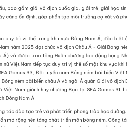
u, bao gồm giải vô địch quốc gia, giải trẻ, giải học si
ày càng ổn định, góp phần tạo môi trường cọ xát và phá
c duy trì vị thế trong khu vực Đông Nam Á, đặc biệt 
 Nam năm 2025 đạt chức vô địch Châu Á - Giải Bóng né
âu Á) và được trao tặng Huân chương lao động hạng N
nữ Việt Nam tiếp tục duy trì vị thế số một khu vực khi h
 SEA Games 33, Đội tuyển nam Bóng ném bãi biển Việt
ch Bóng ném bãi biển châu Á và ngôi Á quân Giải vô địc
hà Việt Nam giành huy chương Bạc tại SEA Games 31, 
ịch Đông Nam Á
ng tác đào tạo trẻ và phát triển phong trào học đường. 
 phần mở rộng nền tảng phát triển môn bóng ném. Công t