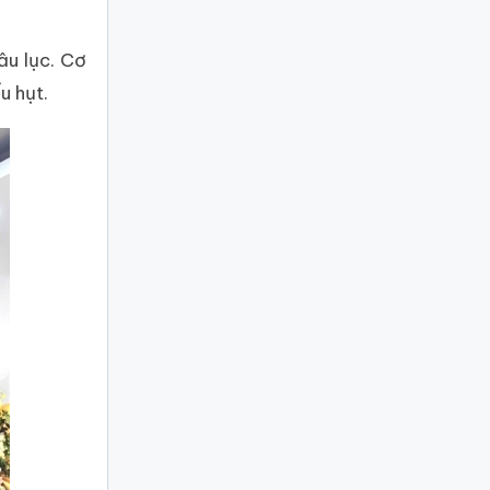
âu lục. Cơ
u hụt.