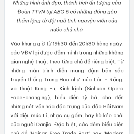
Những hình ảnh đẹp, thành tích ấn tượng của
Đoàn TTVN tại ABG 6 có những đóng góp
thầm lặng từ đội ngũ tình nguyện viên của
nước chủ nhà
Vào khung giờ từ 19h30 đến 20h30 hàng ngày,
các VĐV lại được đắm mình trong những không
gian nghệ thuật theo từng chủ đề riêng biệt. Từ
những màn trình diễn mang đậm bản sắc
truyền thống Trung Hoa như múa Lân – Rồng,
võ thuật Kung Fu, Kinh kịch (Sichuan Opera
Face-changing), biểu diễn tỳ bà, cho đến
những nét văn hóa đặc trưng của đảo Hải Nam
với điệu múa Li, nhạc cụ gốm, hay hò kéo chài
của người Danjia. Đặc biệt, các đêm biểu diễn
chủ đề "Hainan Free Trade Port" hay "Modern