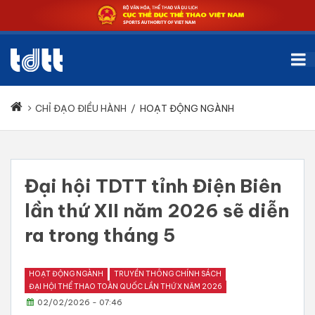
CHỈ ĐẠO ĐIỀU HÀNH
/
HOẠT ĐỘNG NGÀNH
Đại hội TDTT tỉnh Điện Biên
lần thứ XII năm 2026 sẽ diễn
ra trong tháng 5
HOẠT ĐỘNG NGÀNH
TRUYỀN THÔNG CHÍNH SÁCH
ĐẠI HỘI THỂ THAO TOÀN QUỐC LẦN THỨ X NĂM 2026
02/02/2026 - 07:46