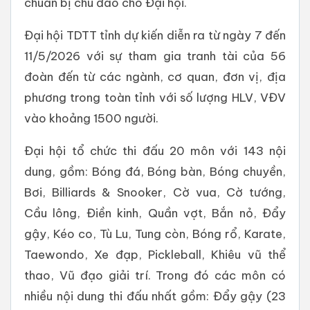
chuẩn bị chu đáo cho Đại hội.
Đại hội TDTT tỉnh dự kiến diễn ra từ ngày 7 đến
11/5/2026 với sự tham gia tranh tài của 56
đoàn đến từ các ngành, cơ quan, đơn vị, địa
phương trong toàn tỉnh với số lượng HLV, VĐV
vào khoảng 1500 người.
Đại hội tổ chức thi đấu 20 môn với 143 nội
dung, gồm: Bóng đá, Bóng bàn, Bóng chuyền,
Bơi, Billiards & Snooker, Cờ vua, Cờ tướng,
Cầu lông, Điền kinh, Quần vợt, Bắn nỏ, Đẩy
gậy, Kéo co, Tù Lu, Tung còn, Bóng rổ, Karate,
Taewondo, Xe đạp, Pickleball, Khiêu vũ thể
thao, Vũ đạo giải trí. Trong đó các môn có
nhiều nội dung thi đấu nhất gồm: Đẩy gậy (23