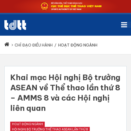
CHỈ ĐẠO ĐIỀU HÀNH
/
HOẠT ĐỘNG NGÀNH
Khai mạc Hội nghị Bộ trưởng
ASEAN về Thể thao lần thứ 8
– AMMS 8 và các Hội nghị
liên quan
HOẠT ĐỘNG NGÀNH
HỘI NGHỊ BỘ TRƯỞNG THỂ THAO ASEAN LẦN THỨ 8