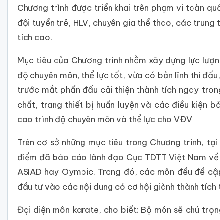
Chương trình được triển khai trên phạm vi toàn q
đội tuyển trẻ, HLV, chuyên gia thể thao, các trun
tích cao.
Mục tiêu của Chương trình nhằm xây dựng lực lượn
độ chuyên môn, thể lực tốt, vừa có bản lĩnh thi đấ
trước mắt phấn đấu cải thiện thành tích ngay tro
chất, trang thiết bị huấn luyện và các điều kiện
cao trình độ chuyên môn và thể lực cho VĐV.
Trên cơ sở những mục tiêu trong Chương trình, tạ
điểm đã báo cáo lãnh đạo Cục TDTT Việt Nam về k
ASIAD hay Oympic. Trong đó, các môn đều đề cập
đầu tư vào các nội dung có cơ hội giành thành tích 
Đại diện môn karate, cho biết: Bộ môn sẽ chú trọ