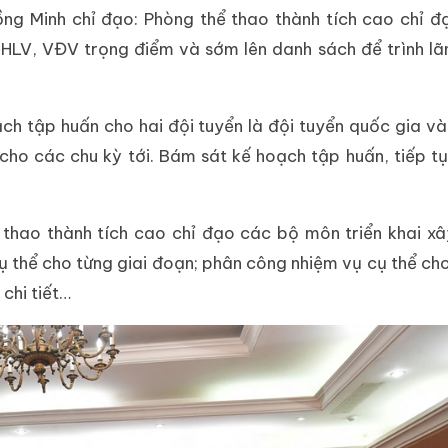
ồng Minh chỉ đạo: Phòng thể thao thành tích cao chỉ 
í HLV, VĐV trọng điểm và sớm lên danh sách để trình l
h tập huấn cho hai đội tuyển là đội tuyển quốc gia và
cho các chu kỳ tới. Bám sát kế hoạch tập huấn, tiếp t
thao thành tích cao chỉ đạo các bộ môn triển khai x
ụ thể cho từng giai đoạn; phân công nhiệm vụ cụ thể ch
chi tiết…