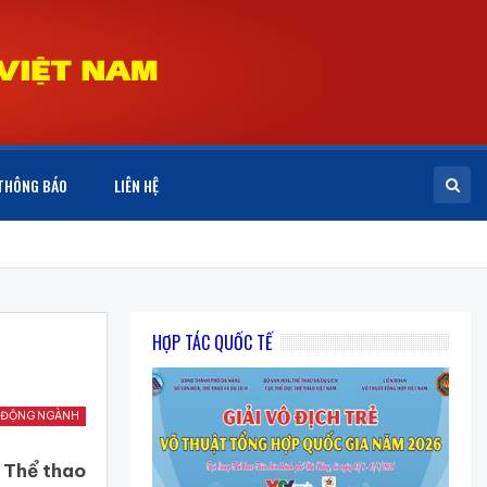
THÔNG BÁO
LIÊN HỆ
HỢP TÁC QUỐC TẾ
 ĐỘNG NGÀNH
 Thể thao