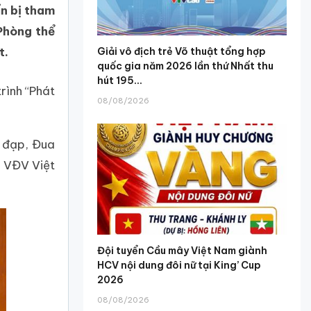
ẩn bị tham
Phòng thể
t.
Giải vô địch trẻ Võ thuật tổng hợp
quốc gia năm 2026 lần thứ Nhất thu
hút 195...
rình “Phát
08/08/2026
e đạp, Đua
g VĐV Việt
Đội tuyển Cầu mây Việt Nam giành
HCV nội dung đôi nữ tại King’ Cup
2026
08/08/2026