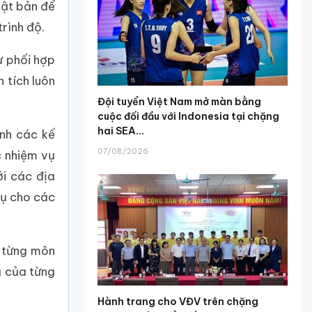
hật bản để
rình độ.
ự phối hợp
 tích luôn
Đội tuyển Việt Nam mở màn bằng
cuộc đối đầu với Indonesia tại chặng
hai SEA...
ỉnh các kế
07/08/2026
c nhiệm vụ
i các địa
vụ cho các
a từng môn
g của từng
Hành trang cho VĐV trên chặng