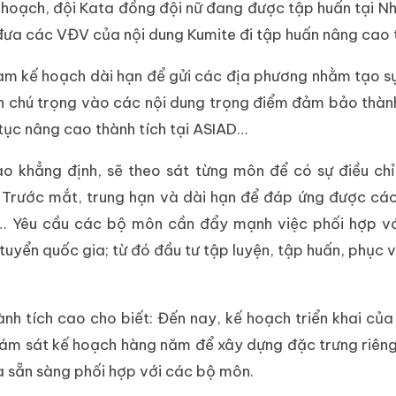
 hoạch, đội Kata đồng đội nữ đang được tập huấn tại N
c đưa các VĐV của nội dung Kumite đi tập huấn nâng cao t
làm kế hoạch dài hạn để gửi các địa phương nhằm tạo s
ôn chú trọng vào các nội dung trọng điểm đảm bảo thành
tục nâng cao thành tích tại ASIAD…
ao khẳng định, sẽ theo sát từng môn để có sự điều ch
: Trước mắt, trung hạn và dài hạn để đáp ứng được cá
… Yêu cầu các bộ môn cần đẩy mạnh việc phối hợp vớ
uyển quốc gia; từ đó đầu tư tập luyện, tập huấn, phục 
h tích cao cho biết: Đến nay, kế hoạch triển khai củ
bám sát kế hoạch hàng năm để xây dựng đặc trưng riên
à sẵn sàng phối hợp với các bộ môn.