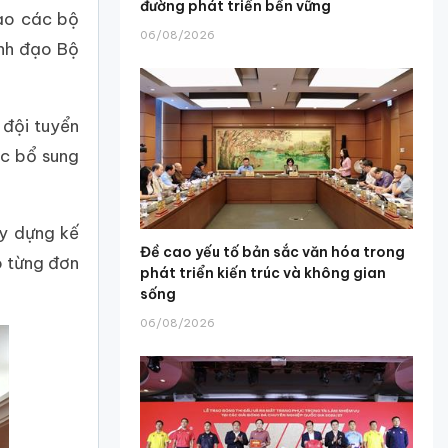
đường phát triển bền vững
đạo các bộ
06/08/2026
ãnh đạo Bộ
 đội tuyển
ục bổ sung
ây dựng kế
Đề cao yếu tố bản sắc văn hóa trong
o từng đơn
phát triển kiến trúc và không gian
sống
06/08/2026