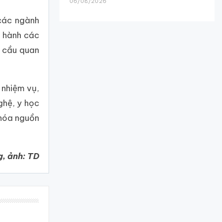
06/08/2026
 các ngành
n hành các
 cầu quan
 nhiệm vụ,
ghệ, y học
 hóa nguồn
, ảnh: TD