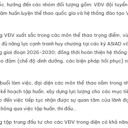
uốc, hướng đến các nhóm đối tượng gồm: VĐV đội tuyển
g tâm huấn luyện thể thao quốc gia và hệ thống đào tạo
g VĐV xuất sắc trong các môn thể thao trọng điểm, vừ
u, đủ năng lực cạnh tranh huy chương tại các kỳ ASIAD v
ng giai đoạn 2026-2030; đồng thời hoàn thiện hệ thống
 bảo đảm (chế độ dinh dưỡng, các biện pháp hồi phục)
i buổi làm việc, đại diện các môn thể thao nằm trong 
ế hoạch tập huấn, xây dựng lực lượng cho các mục tiê
 đến việc tiếp tục nhận được sự quan tâm của lãnh đ
thông qua việc tập huấn, thi đấu…
ng tập trung đầu tư cho các VĐV trong diện có khả nă