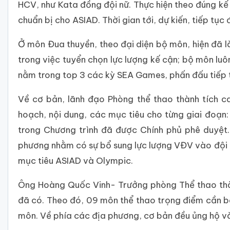
HCV, như Kata đồng đội nữ. Thực hiện theo đúng kế
chuẩn bị cho ASIAD. Thời gian tới, dự kiến, tiếp tụ
Ở môn Đua thuyền, theo đại diện bộ môn, hiện đã 
trong việc tuyển chọn lực lượng kế cận; bộ môn lu
nằm trong top 3 các kỳ SEA Games, phấn đấu tiếp 
Về cơ bản, lãnh đạo Phòng thể thao thành tích c
hoạch, nội dung, các mục tiêu cho từng giai đoạn
trong Chương trình đã được Chính phủ phê duyệt
phương nhằm có sự bổ sung lực lượng VĐV vào đội t
mục tiêu ASIAD và Olympic.
Ông Hoàng Quốc Vinh- Trưởng phòng Thể thao thàn
đã có. Theo đó, 09 môn thể thao trọng điểm cần 
môn. Về phía các địa phương, cơ bản đều ủng hộ v