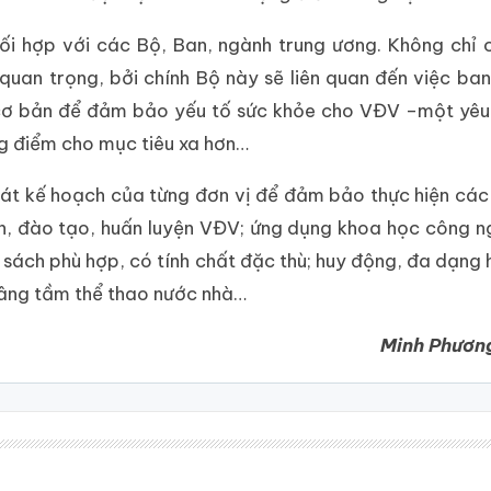
ối hợp với các Bộ, Ban, ngành trung ương. Không chỉ
quan trọng, bởi chính Bộ này sẽ liên quan đến việc ba
 cơ bản để đảm bảo yếu tố sức khỏe cho VĐV –một yêu
g điểm cho mục tiêu xa hơn…
sát kế hoạch của từng đơn vị để đảm bảo thực hiện các
ọn, đào tạo, huấn luyện VĐV; ứng dụng khoa học công n
h sách phù hợp, có tính chất đặc thù; huy động, đa dạng
 nâng tầm thể thao nước nhà…
Minh Phương