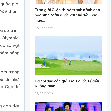
 quốc gia,
Trao giải Cuộc thi vẽ tranh dành cho
 VĐV thành
học sinh toàn quốc với chủ đề: “Sắc
màu...
07/08/2026
a có trình
à Olympic;
 cơ sở vật
 nhằm nâng
nhóm trọng
u lớn như:
Cơ hội đưa các giải Golf quốc tế đến
ạo Cục để
Quảng Ninh
07/08/2026
ng cao đạt