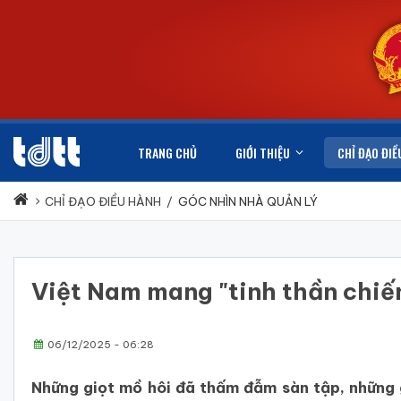
TRANG CHỦ
GIỚI THIỆU
CHỈ ĐẠO ĐIỀ
CHỈ ĐẠO ĐIỀU HÀNH
/
GÓC NHÌN NHÀ QUẢN LÝ
Việt Nam mang "tinh thần chiế
06/12/2025 - 06:28
Những giọt mồ hôi đã thấm đẫm sàn tập, những 