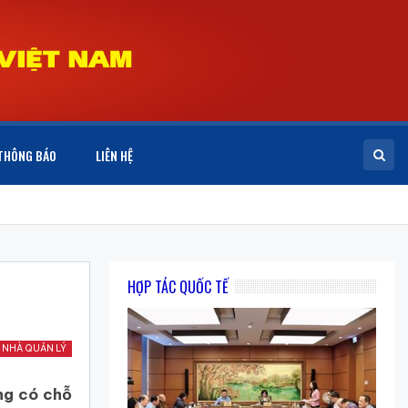
THÔNG BÁO
LIÊN HỆ
HỢP TÁC QUỐC TẾ
 NHÀ QUẢN LÝ
ng có chỗ