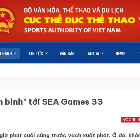
U HÀNH
TIN TỨC
VĂN BẢN
MEDIA
NEWS
n binh" tới SEA Games 33
GÓC NHÌN
giờ phút cuối cùng trước vạch xuất phát. Ở đó, khô