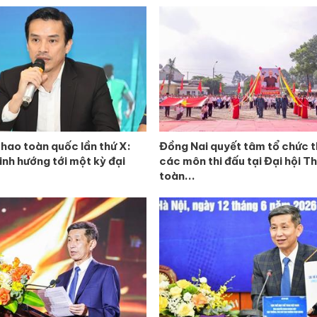
thao toàn quốc lần thứ X:
Đồng Nai quyết tâm tổ chức 
nh hướng tới một kỳ đại
các môn thi đấu tại Đại hội T
toàn...