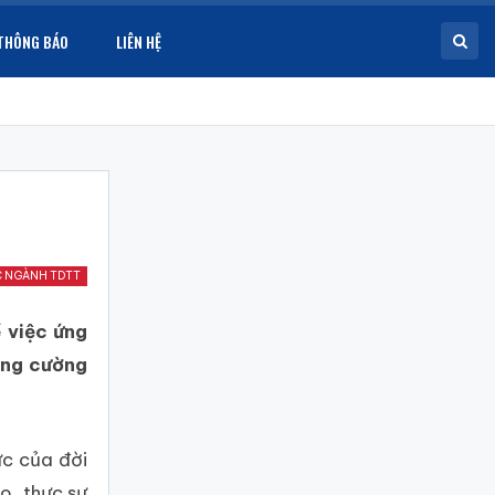
THÔNG BÁO
LIÊN HỆ
C NGÀNH TDTT
ề việc ứng
ăng cường
ực của đời
o, thực sự