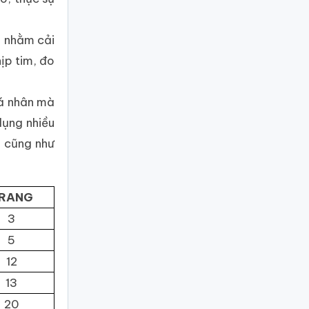
i nhằm cải
ịp tim, đo
cá nhân mà
dụng nhiều
n cũng như
RANG
3
5
12
13
20