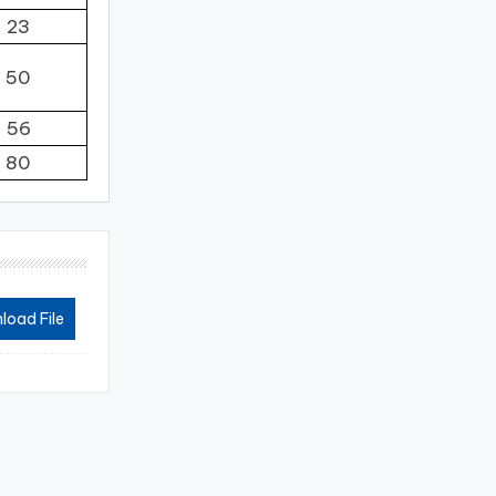
23
50
56
80
oad File