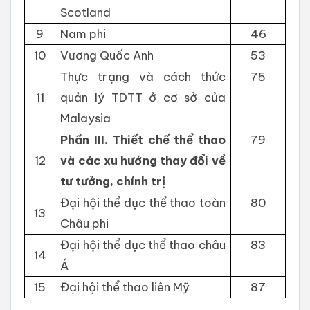
Scotland
9
N
a
m phi
46
10
V
ươ
ng Quốc
A
nh
53
T
h
ự
c t
r
ạng và cách th
ứ
c
75
11
q
u
ản lý
T
D
T
T ở
c
ơ
s
ở của
M
a
l
a
y
s
ia
P
hần
III
.
T
h
i
ế
t chế
t
hể
t
hao
79
12
và các xu hư
ớ
ng
t
hay
đổi về
t
ư
t
ư
ở
ng, chính
t
rị
Đại hội thể dục thể thao toàn
80
13
C
hâu phi
Đại hội thể dục thể thao châu
83
14
Á
15
Đại hội thể thao liên
M
ỹ
87