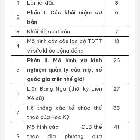
1
Lờ
i nói đầu
3
P
hần
I
. Các
k
h
ái niệm cơ
6
2
bản
3
Khái ni
ệ
m cơ bản
7
M
ô hình
c
ác câu lạc bộ
T
D
T
T
13
4
vì
s
ứ
c khỏe cộng đồng
P
hần
II
. Mô hình và
k
inh
26
5
n
g
hiệm quản lý của
m
ột
s
ố
quốc gia
t
r
ê
n
t
hế gi
ới
L
iên
B
ang Nga
(
th
ờ
i kỳ
L
iên
27
6
X
ô c
ũ
)
Hệ thống các tổ ch
ứ
c thể
33
7
thao của Hoa Kỳ
M
ô hình c
á
c
C
L
B thể
41
8
thao địa ph
ươ
ng của