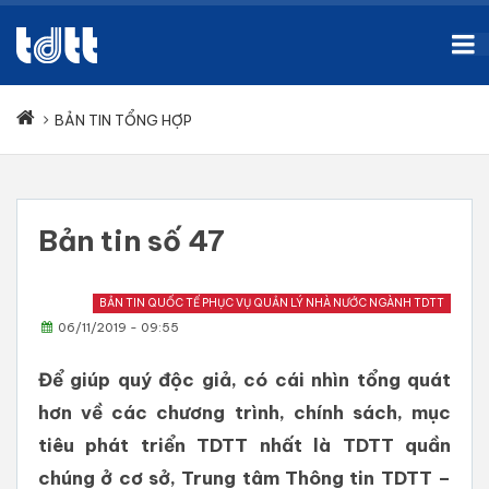
BẢN TIN TỔNG HỢP
Bản tin số 47
BẢN TIN QUỐC TẾ PHỤC VỤ QUẢN LÝ NHÀ NƯỚC NGÀNH TDTT
06/11/2019 - 09:55
Để giúp quý độc giả, có cái nhìn tổng quát
hơn về các chương trình, chính sách, mục
tiêu phát triển TDTT nhất là TDTT quần
chúng ở cơ sở, Trung tâm Thông tin TDTT –