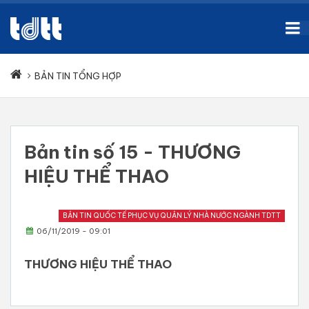
BẢN TIN TỔNG HỢP
Bản tin số 15 - THƯƠNG
HIỆU THỂ THAO
BẢN TIN QUỐC TẾ PHỤC VỤ QUẢN LÝ NHÀ NƯỚC NGÀNH TDTT
06/11/2019 - 09:01
THƯƠNG HIỆU THỂ THAO