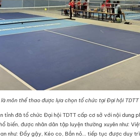
l là môn thể thao được lựa chọn tổ chức tại Đại hội TDTT
àn tỉnh đã tổ chức Đại hội TDTT cấp cơ sở với nội dung 
 biến, được nhân dân tập luyện thường xuyên như: Việt 
an như: Đẩy gậy, Kéo co, Bắn nỏ… tiếp tục được duy trì