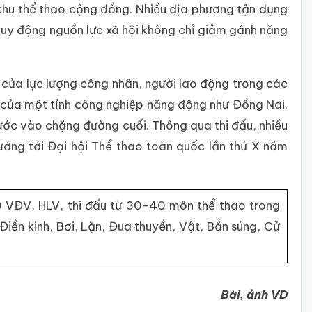
à khu thể thao cộng đồng. Nhiều địa phương tận dụng
c huy động nguồn lực xã hội không chỉ giảm gánh nặng
 của lực lượng công nhân, người lao động trong các
 của một tỉnh công nghiệp năng động như Đồng Nai.
ớc vào chặng đường cuối. Thông qua thi đấu, nhiều
ướng tới Đại hội Thể thao toàn quốc lần thứ X năm
 VĐV, HLV, thi đấu từ 30-40 môn thể thao trong
iền kinh, Bơi, Lặn, Đua thuyền, Vật, Bắn súng, Cử
Bài, ảnh VD