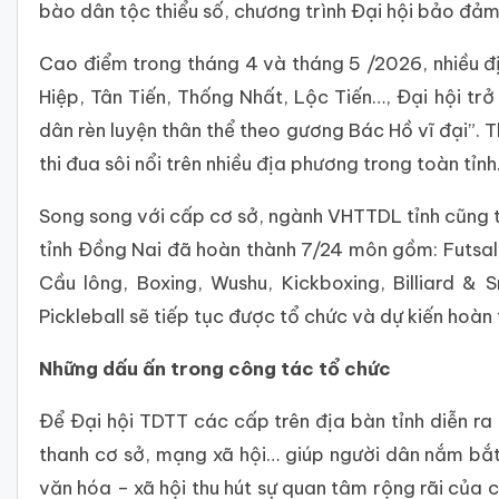
bào dân tộc thiểu số, chương trình Đại hội bảo đảm
Cao điểm trong tháng 4 và tháng 5 /2026, nhiều 
Hiệp, Tân Tiến, Thống Nhất, Lộc Tiến…, Đại hội t
dân rèn luyện thân thể theo gương Bác Hồ vĩ đại”.
thi đua sôi nổi trên nhiều địa phương trong toàn tỉ
Song song với cấp cơ sở, ngành VHTTDL tỉnh cũng t
tỉnh Đồng Nai đã hoàn thành 7/24 môn gồm: Futsal,
Cầu lông, Boxing, Wushu, Kickboxing, Billiard &
Pickleball sẽ tiếp tục được tổ chức và dự kiến hoàn 
Những dấu ấn trong công tác tổ chức
Để Đại hội TDTT các cấp trên địa bàn tỉnh diễn ra
thanh cơ sở, mạng xã hội… giúp người dân nắm bắt 
văn hóa – xã hội thu hút sự quan tâm rộng rãi của 