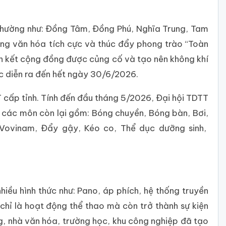
phường như: Đồng Tâm, Đồng Phú, Nghĩa Trung, Tam
ờng văn hóa tích cực và thúc đẩy phong trào “Toàn
àn kết cộng đồng được củng cố và tạo nên không khí
tục diễn ra đến hết ngày 30/6/2026.
 cấp tỉnh. Tính đến đầu tháng 5/2026, Đại hội TDTT
; các môn còn lại gồm: Bóng chuyền, Bóng bàn, Bơi,
n, Vovinam, Đẩy gậy, Kéo co, Thể dục dưỡng sinh,
iều hình thức như: Pano, áp phích, hệ thống truyền
chỉ là hoạt động thể thao mà còn trở thành sự kiện
ng, nhà văn hóa, trường học, khu công nghiệp đã tạo