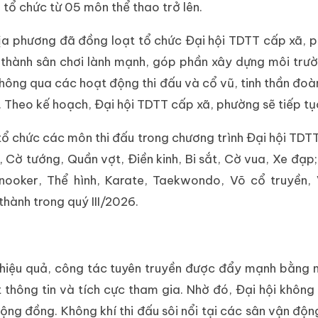
 tổ chức từ 05 môn thể thao trở lên.
địa phương đã đồng loạt tổ chức Đại hội TDTT cấp xã, 
rở thành sân chơi lành mạnh, góp phần xây dựng môi trư
 Thông qua các hoạt động thi đấu và cổ vũ, tinh thần đo
nh. Theo kế hoạch, Đại hội TDTT cấp xã, phường sẽ tiếp 
ổ chức các môn thi đấu trong chương trình Đại hội TDTT
 Cờ tướng, Quần vợt, Điền kinh, Bi sắt, Cờ vua, Xe đạp
 Snooker, Thể hình, Karate, Taekwondo, Võ cổ truyề
thành trong quý III/2026.
 hiệu quả, công tác tuyên truyền được đẩy mạnh bằng nh
thông tin và tích cực tham gia. Nhờ đó, Đại hội không 
cộng đồng. Không khí thi đấu sôi nổi tại các sân vận độ