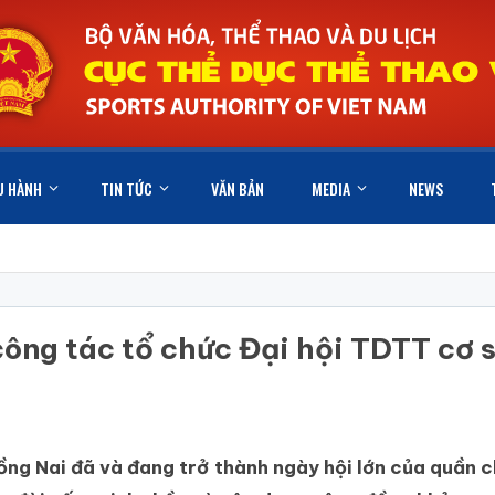
U HÀNH
TIN TỨC
VĂN BẢN
MEDIA
NEWS
ông tác tổ chức Đại hội TDTT cơ 
ồng Nai đã và đang trở thành ngày hội lớn của quần 