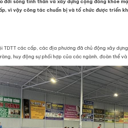
ao đời sống tinh thần và xây dựng cộng đồng khỏe mạn
ấp, vì vậy công tác chuẩn bị và tổ chức được triển kh
ội TDTT các cấp, các địa phương đã chủ động xây dựng k
ràng, huy động sự phối hợp của các ngành, đoàn thể và l