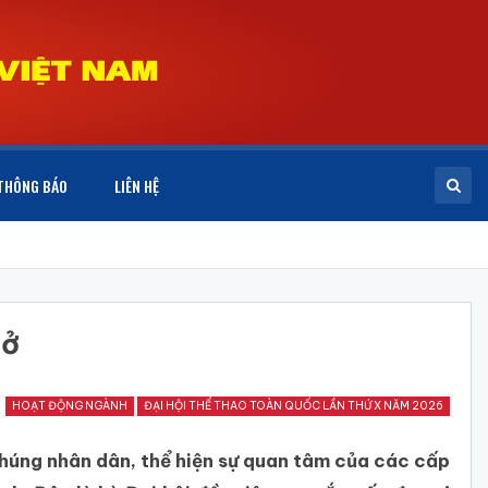
THÔNG BÁO
LIÊN HỆ
sở
HOẠT ĐỘNG NGÀNH
ĐẠI HỘI THỂ THAO TOÀN QUỐC LẦN THỨ X NĂM 2026
chúng nhân dân, thể hiện sự quan tâm của các cấp