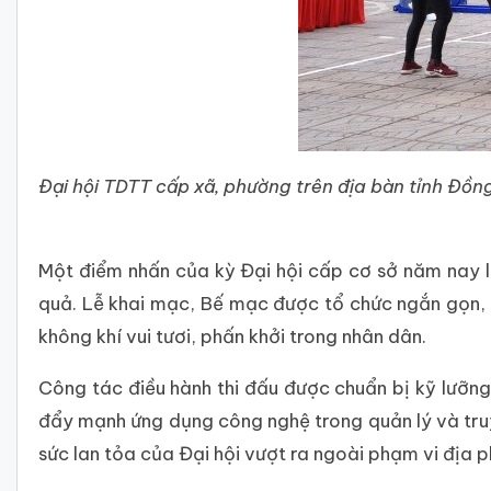
Đại hội TDTT cấp xã, phường trên địa bàn tỉnh Đồn
Một điểm nhấn của kỳ Đại hội cấp cơ sở năm nay l
quả. Lễ khai mạc, Bế mạc được tổ chức ngắn gọn, 
không khí vui tươi, phấn khởi trong nhân dân.
Công tác điều hành thi đấu được chuẩn bị kỹ lưỡng t
đẩy mạnh ứng dụng công nghệ trong quản lý và truyề
sức lan tỏa của Đại hội vượt ra ngoài phạm vi địa 