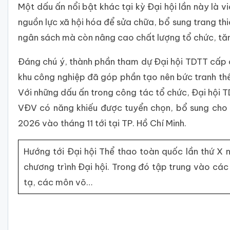
Một dấu ấn nổi bật khác tại kỳ Đại hội lần này là 
nguồn lực xã hội hóa để sửa chữa, bổ sung trang thi
ngân sách mà còn nâng cao chất lượng tổ chức, tăn
Đáng chú ý, thành phần tham dự Đại hội TDTT cấp c
khu công nghiệp đã góp phần tạo nên bức tranh th
Với những dấu ấn trong công tác tổ chức, Đại hội
VĐV có năng khiếu được tuyển chọn, bổ sung cho l
2026 vào tháng 11 tới tại TP. Hồ Chí Minh.
Hướng tới Đại hội Thể thao toàn quốc lần thứ 
chương trình Đại hội. Trong đó tập trung vào các
tạ, các môn võ…