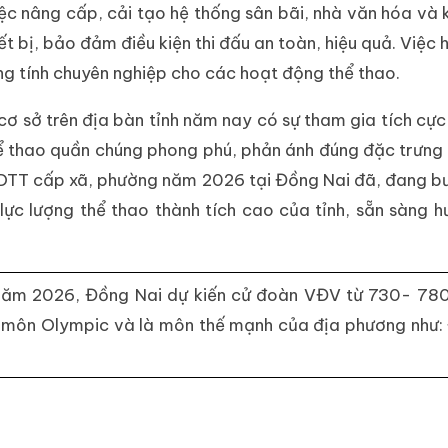
việc nâng cấp, cải tạo hệ thống sân bãi, nhà văn hóa v
ết bị, bảo đảm điều kiện thi đấu an toàn, hiệu quả. Việ
g tính chuyên nghiệp cho các hoạt động thể thao.
ơ sở trên địa bàn tỉnh năm nay có sự tham gia tích cực
ể thao quần chúng phong phú, phản ánh đúng đặc trưng
 TDTT cấp xã, phường năm 2026 tại Đồng Nai đã, đang bư
ực lượng thể thao thành tích cao của tỉnh, sẵn sàng h
X năm 2026, Đồng Nai dự kiến cử đoàn VĐV từ 730- 780
 môn Olympic và là môn thế mạnh của địa phương như: Đ