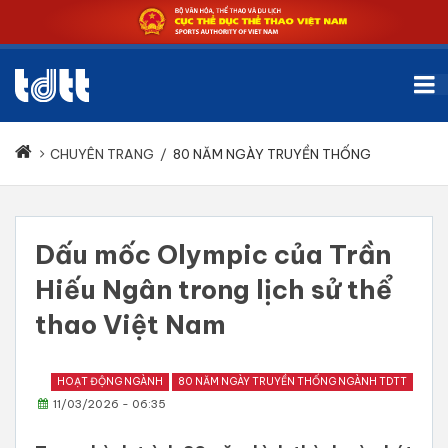
CHUYÊN TRANG
/
80 NĂM NGÀY TRUYỀN THỐNG
Dấu mốc Olympic của Trần
Hiếu Ngân trong lịch sử thể
thao Việt Nam
HOẠT ĐỘNG NGÀNH
80 NĂM NGÀY TRUYỀN THỐNG NGÀNH TDTT
11/03/2026 - 06:35