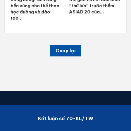
bền vững cho thể thao
“thử lửa” trước thềm
học đường và đào
ASIAD 20 của...
tạo...
Quay lại
Kết luận số 70-KL/TW