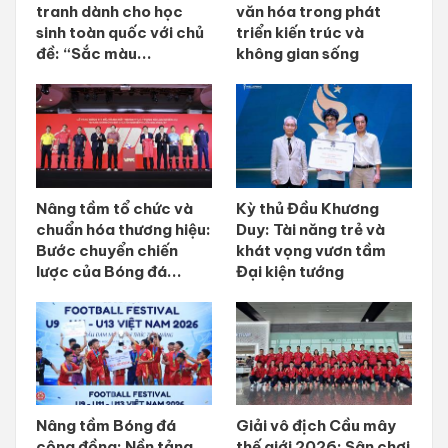
tranh dành cho học
văn hóa trong phát
sinh toàn quốc với chủ
triển kiến trúc và
đề: “Sắc màu...
không gian sống
Nâng tầm tổ chức và
Kỳ thủ Đầu Khương
chuẩn hóa thương hiệu:
Duy: Tài năng trẻ và
Bước chuyển chiến
khát vọng vươn tầm
lược của Bóng đá...
Đại kiện tướng
Nâng tầm Bóng đá
Giải vô địch Cầu mây
cộng đồng: Nền tảng
thế giới 2026: Sân chơi