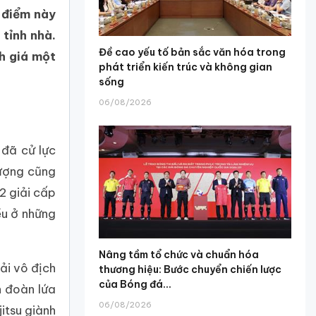
i điểm này
tỉnh nhà.
Đề cao yếu tố bản sắc văn hóa trong
nh giá một
phát triển kiến trúc và không gian
sống
06/08/2026
 đã cử lực
lượng cũng
2 giải cấp
ều ở những
Nâng tầm tổ chức và chuẩn hóa
ải vô địch
thương hiệu: Bước chuyển chiến lược
của Bóng đá...
n đoàn lứa
06/08/2026
itsu giành