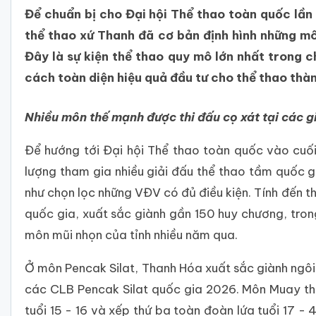
Để chuẩn bị cho Đại hội Thể thao toàn quốc lần 
thể thao xứ Thanh đã cơ bản định hình những m
Đây là sự kiện thể thao quy mô lớn nhất trong 
cách toàn diện hiệu quả đầu tư cho thể thao thà
Nhiều môn thế mạnh được thi đấu cọ xát tại các g
Để hướng tới Đại hội Thể thao toàn quốc vào cu
lượng tham gia nhiều giải đấu thể thao tầm quốc g
như chọn lọc những VĐV có đủ điều kiện. Tính đến t
quốc gia, xuất sắc giành gần 150 huy chương, tron
môn mũi nhọn của tỉnh nhiều năm qua.
Ở môn Pencak Silat, Thanh Hóa xuất sắc giành ngôi 
các CLB Pencak Silat quốc gia 2026. Môn Muay thể
tuổi 15 - 16 và xếp thứ ba toàn đoàn lứa tuổi 17 - 