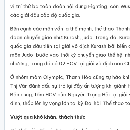
vị trí thứ ba toàn đoàn nội dung Fighting, còn 
các giải đấu cấp độ quốc gia.
Bên cạnh các môn vốn là thế mạnh, thể thao Thanh 
đoạn chuyển giao như: Kurash, judo. Trong đó, K
quốc gia đầu tiên tại giải vô địch Kurash bãi biể
môn Judo, bước vào thời kỳ chuyển giao thế hệ, n
chương, trong đó có 02 HCV tại giải vô địch các C
Ở nhóm môm Olympic, Thanh Hóa cũng tự hào khi 
Thị Vân đánh dấu sự trở lại đầy ấn tượng khi giành
Bắn cung, tấm HCV của Nguyễn Trọng Hải tại giải v
định, thắp lên hy vọng lớn tại kỳ Đại hội Thể thao
Vượt qua khó khăn, thách thức