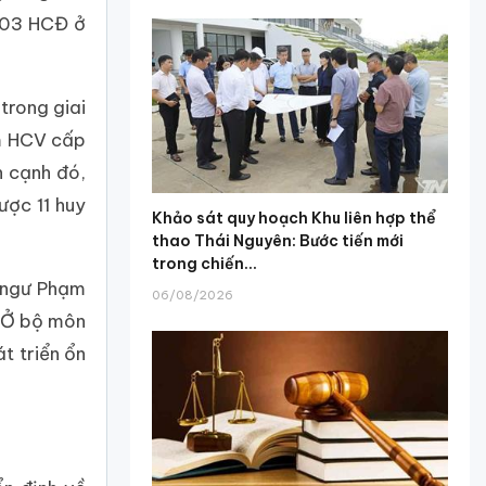
à 03 HCĐ ở
trong giai
ấm HCV cấp
n cạnh đó,
ược 11 huy
Khảo sát quy hoạch Khu liên hợp thể
thao Thái Nguyên: Bước tiến mới
trong chiến...
h ngư Phạm
06/08/2026
. Ở bộ môn
t triển ổn