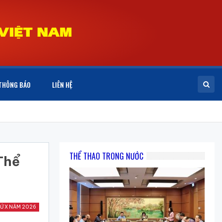
THÔNG BÁO
LIÊN HỆ
THỂ THAO TRONG NƯỚC
Thể
Ứ X NĂM 2026