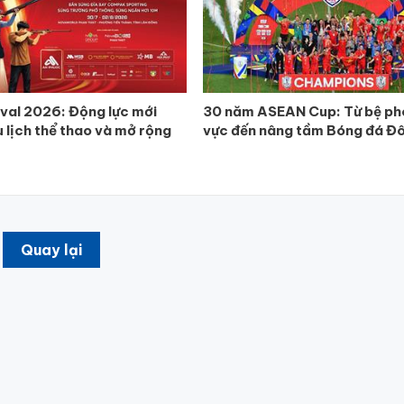
ival 2026: Động lực mới
30 năm ASEAN Cup: Từ bệ ph
u lịch thể thao và mở rộng
vực đến nâng tầm Bóng đá Đ
Quay lại