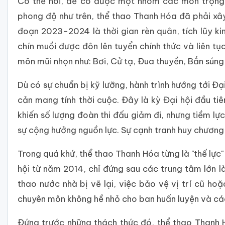
Có thể nói, để có được một nhóm các môn trọng 
phong độ như trên, thể thao Thanh Hóa đã phải xây 
đoạn 2023–2024 là thời gian rèn quân, tích lũy k
chín muồi được đôn lên tuyển chính thức và liên t
môn mũi nhọn như: Bơi, Cử tạ, Đua thuyền, Bắn súng,
Dù có sự chuẩn bị kỹ lưỡng, hành trình hướng tới Đ
cản mang tính thời cuộc. Đây là kỳ Đại hội đầu tiê
khiến số lượng đoàn thi đấu giảm đi, nhưng tiềm lực
sự cộng hưởng nguồn lực. Sự cạnh tranh huy chương vì
Trong quá khứ, thể thao Thanh Hóa từng là "thế lực"
hội từ năm 2014, chỉ đứng sau các trung tâm lớn l
thao nước nhà bị vẽ lại, việc bảo vệ vị trí cũ hoặ
chuyên môn không hề nhỏ cho ban huấn luyện và c
Đứng trước những thách thức đó, thể thao Thanh 