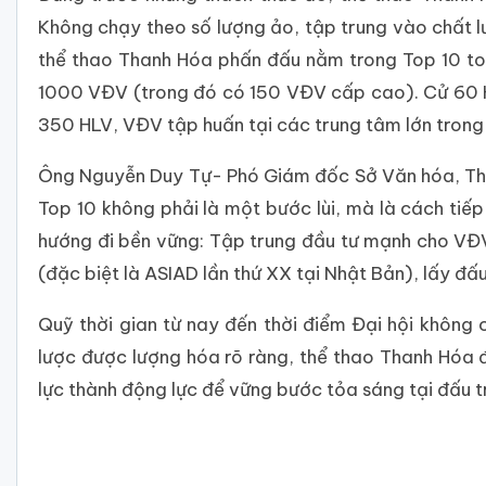
Không chạy theo số lượng ảo, tập trung vào chất l
thể thao Thanh Hóa phấn đấu nằm trong Top 10 to
1000 VĐV (trong đó có 150 VĐV cấp cao). Cử 60 
350 HLV, VĐV tập huấn tại các trung tâm lớn trong
Ông Nguyễn Duy Tự- Phó Giám đốc Sở Văn hóa, Thể t
Top 10 không phải là một bước lùi, mà là cách tiế
hướng đi bền vững: Tập trung đầu tư mạnh cho VĐ
(đặc biệt là ASIAD lần thứ XX tại Nhật Bản), lấy đ
Quỹ thời gian từ nay đến thời điểm Đại hội không c
lược được lượng hóa rõ ràng, thể thao Thanh Hóa đa
lực thành động lực để vững bước tỏa sáng tại đấu t