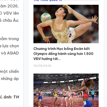
 năm 2026,
00 VĐV lên
ả châu Âu;
 nằm trong
a lựa chọn
Chương trình Học bổng Đoàn kết
c và ASIAD
Olympic đồng hành cùng hơn 1.500
VĐV hướng tới...
05/08/2026
 một chiến
n những áp
, ảnh: TH