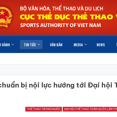
U HÀNH
TIN TỨC
VĂN BẢN
MEDIA
NEWS
uẩn bị nội lực hướng tới Đại hội 
THỂ THAO TRONG NƯỚC
ĐẠI HỘI THỂ THAO TOÀN QUỐC LẦN TH