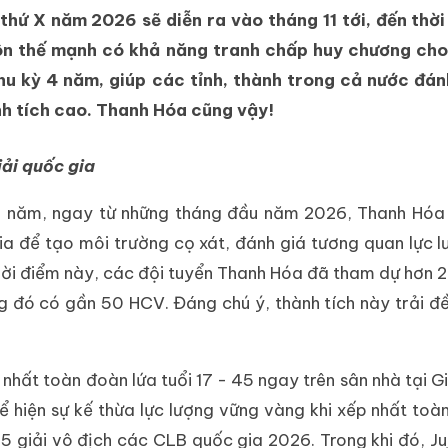
thứ X năm 2026 sẽ diễn ra vào tháng 11 tới, đến thờ
ôn thế mạnh có khả năng tranh chấp huy chương cho 
chu kỳ 4 năm, giúp các tỉnh, thành trong cả nước đá
nh tích cao. Thanh Hóa cũng vậy!
iải quốc gia
ối năm, ngay từ những tháng đầu năm 2026, Thanh Hóa
ia để tạo môi trường cọ xát, đánh giá tương quan lực 
hời điểm này, các đội tuyển Thanh Hóa đã tham dự hơn 2
g đó có gần 50 HCV. Đáng chú ý, thành tích này trải đ
nhất toàn đoàn lứa tuổi 17 - 45 ngay trên sân nhà tại Gi
 hiện sự kế thừa lực lượng vững vàng khi xếp nhất toà
45 giải vô địch các CLB quốc gia 2026. Trong khi đó, Juj