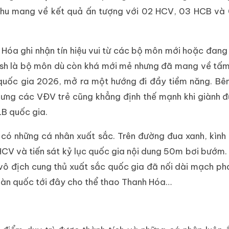
Wushu mang về kết quả ấn tượng với 02 HCV, 03 HCB v
Hóa ghi nhận tín hiệu vui từ các bộ môn mới hoặc đang 
urash là bộ môn dù còn khá mới mẻ nhưng đã mang về t
n quốc gia 2026, mở ra một hướng đi đầy tiềm năng. Bê
hưng các VĐV trẻ cũng khẳng định thế mạnh khi giành đ
LB quốc gia.
có những cá nhân xuất sắc. Trên đường đua xanh, kìn
 HCV và tiến sát kỷ lục quốc gia nội dung 50m bơi bướm
ô địch cung thủ xuất sắc quốc gia đã nối dài mạch phá
 toàn quốc tới đây cho thể thao Thanh Hóa…