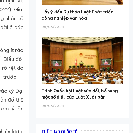
ổn định về
022). Giai
Lấy ý kiến Dự thảo Luật Phát triển
ng nhân tố
công nghiệp văn hóa
goài ở các
06/08/2026
ông ít rào
. Điều đó,
 rõ rệt do
i trước.
các kỳ Đại
Trình Quốc hội Luật sửa đổi, bổ sung
một số điều của Luật Xuất bản
bản đồ thể
06/08/2026
tâm lý lẫn
hiến lược:
THỂ THAO QUỐC TẾ