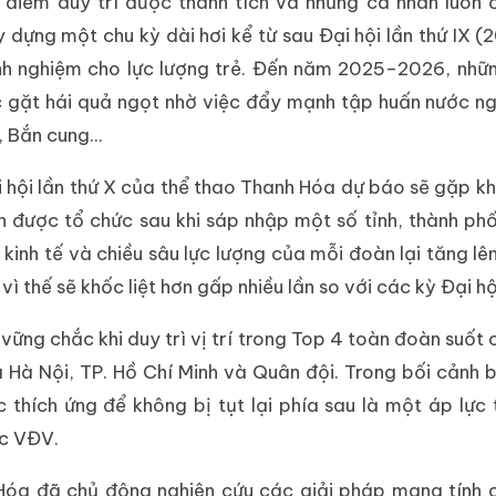
điểm duy trì được thành tích và những cá nhân luôn 
dựng một chu kỳ dài hơi kể từ sau Đại hội lần thứ IX (2
inh nghiệm cho lực lượng trẻ. Đến năm 2025–2026, nhữ
ục gặt hái quả ngọt nhờ việc đẩy mạnh tập huấn nước n
 Bắn cung...
ại hội lần thứ X của thể thao Thanh Hóa dự báo sẽ gặp kh
n được tổ chức sau khi sáp nhập một số tỉnh, thành phố
 kinh tế và chiều sâu lực lượng của mỗi đoàn lại tăng lên
 thế sẽ khốc liệt hơn gấp nhiều lần so với các kỳ Đại hộ
 vững chắc khi duy trì vị trí trong Top 4 toàn đoàn suốt 
à Hà Nội, TP. Hồ Chí Minh và Quân đội. Trong bối cảnh 
c thích ứng để không bị tụt lại phía sau là một áp lực 
ác VĐV.
Hóa đã chủ động nghiên cứu các giải pháp mang tính c