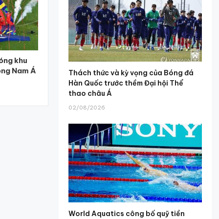
óng khu
ông Nam Á
Thách thức và kỳ vọng của Bóng đá
Hàn Quốc trước thềm Đại hội Thể
thao châu Á
02/08/2026
World Aquatics công bố quỹ tiền