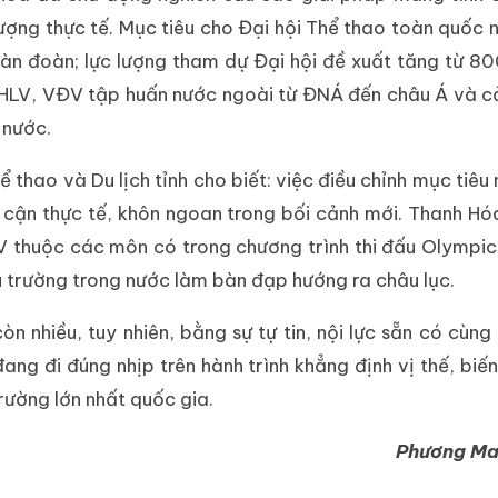
ượng thực tế. Mục tiêu cho Đại hội Thể thao toàn quốc
àn đoàn; lực lượng tham dự Đại hội đề xuất tăng từ 8
HLV, VĐV tập huấn nước ngoài từ ĐNÁ đến châu Á và c
 nước.
hao và Du lịch tỉnh cho biết: việc điều chỉnh mục tiêu
p cận thực tế, khôn ngoan trong bối cảnh mới. Thanh Hó
V thuộc các môn có trong chương trình thi đấu Olympi
ấu trường trong nước làm bàn đạp hướng ra châu lục.
òn nhiều, tuy nhiên, bằng sự tự tin, nội lực sẵn có cùng
ng đi đúng nhịp trên hành trình khẳng định vị thế, biế
rường lớn nhất quốc gia.
Phương Mai