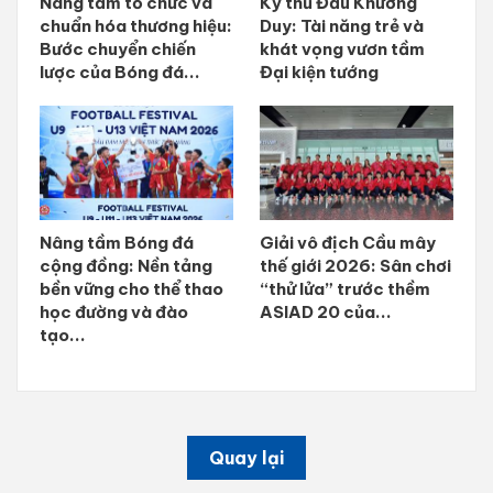
Nâng tầm tổ chức và
Kỳ thủ Đầu Khương
chuẩn hóa thương hiệu:
Duy: Tài năng trẻ và
Bước chuyển chiến
khát vọng vươn tầm
lược của Bóng đá...
Đại kiện tướng
Nâng tầm Bóng đá
Giải vô địch Cầu mây
cộng đồng: Nền tảng
thế giới 2026: Sân chơi
bền vững cho thể thao
“thử lửa” trước thềm
học đường và đào
ASIAD 20 của...
tạo...
Quay lại