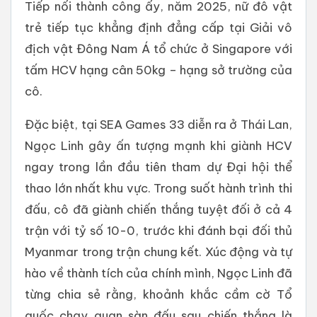
Tiếp nối thành công ấy, năm 2025, nữ đô vật
trẻ tiếp tục khẳng định đẳng cấp tại Giải vô
địch vật Đông Nam Á tổ chức ở Singapore với
tấm HCV hạng cân 50kg – hạng sở trường của
cô.
Đặc biệt, tại SEA Games 33 diễn ra ở Thái Lan,
Ngọc Linh gây ấn tượng mạnh khi giành HCV
ngay trong lần đầu tiên tham dự Đại hội thể
thao lớn nhất khu vực. Trong suốt hành trình thi
đấu, cô đã giành chiến thắng tuyệt đối ở cả 4
trận với tỷ số 10-0, trước khi đánh bại đối thủ
Myanmar trong trận chung kết. Xúc động và tự
hào về thành tích của chính mình, Ngọc Linh đã
từng chia sẻ rằng, khoảnh khắc cầm cờ Tổ
quốc chạy quan sàn đấu sau chiến thắng là