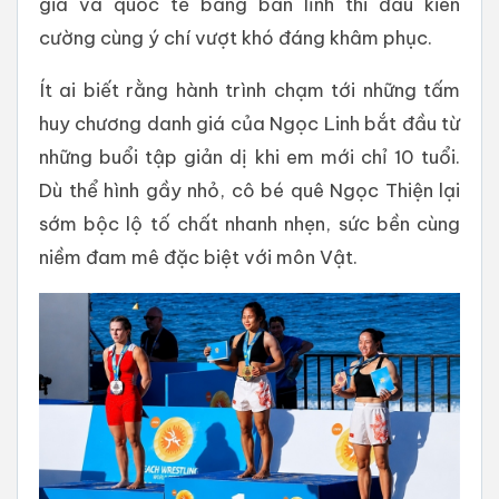
gia và quốc tế bằng bản lĩnh thi đấu kiên
cường cùng ý chí vượt khó đáng khâm phục.
Ít ai biết rằng hành trình chạm tới những tấm
huy chương danh giá của Ngọc Linh bắt đầu từ
những buổi tập giản dị khi em mới chỉ 10 tuổi.
Dù thể hình gầy nhỏ, cô bé quê Ngọc Thiện lại
sớm bộc lộ tố chất nhanh nhẹn, sức bền cùng
niềm đam mê đặc biệt với môn Vật.