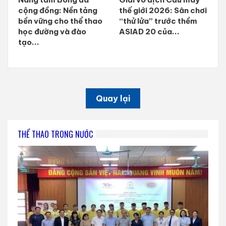
cộng đồng: Nền tảng
thế giới 2026: Sân chơi
bền vững cho thể thao
“thử lửa” trước thềm
học đường và đào
ASIAD 20 của...
tạo...
Quay lại
THỂ THAO TRONG NƯỚC