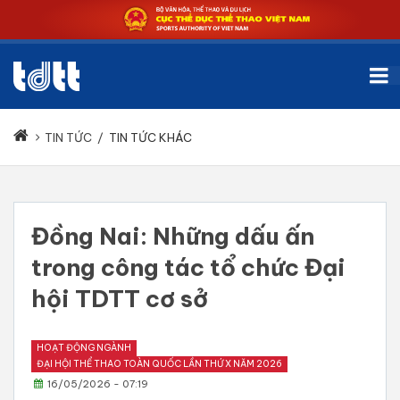
TIN TỨC
/
TIN TỨC KHÁC
Đồng Nai: Những dấu ấn
trong công tác tổ chức Đại
hội TDTT cơ sở
HOẠT ĐỘNG NGÀNH
ĐẠI HỘI THỂ THAO TOÀN QUỐC LẦN THỨ X NĂM 2026
16/05/2026 - 07:19