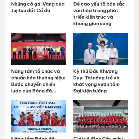
Những cô gái Vàng của
Đề cao yếu tố bản sắc
Jujitsu đất Cố đô
văn hóa trong phát
triển kiến trúc và
không gian sống
Nâng tầm tổ chức và
Kỳ thủ Đầu Khương
chuẩn hóa thương hiệu:
Duy: Tài năng trẻ và
Bước chuyển chiến
khát vọng vươn tầm
lược của Bóng đá...
Đại kiện tướng
Nâng tầm Bóng đá
Giải vô địch Cầu mây