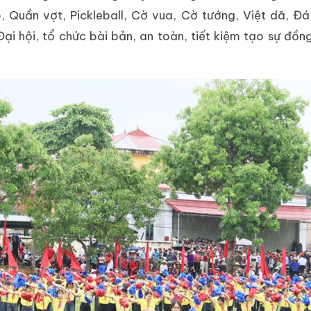
 Quần vợt, Pickleball, Cờ vua, Cờ tướng, Việt dã, Đ
i hội, tổ chức bài bản, an toàn, tiết kiệm tạo sự đồn