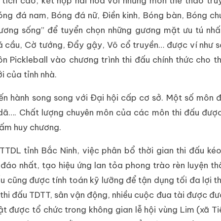
tích cao, kết hợp hài hòa với những môn thể thao tru
óng đá nam, Bóng đá nữ, Điền kinh, Bóng bàn, Bóng c
“xương sống” để tuyển chọn những gương mặt ưu tú nh
á cầu, Cờ tướng, Đẩy gậy, Võ cổ truyền… được ví như s
ôn Pickleball vào chương trình thi đấu chính thức cho t
i của tỉnh nhà.
iến hành song song với Đại hội cấp cơ sở. Một số môn 
t dã…. Chất lượng chuyên môn của các môn thi đấu đượ
tấm huy chương.
L tỉnh Bắc Ninh, việc phân bổ thời gian thi đấu kéo
áo nhất, tạo hiệu ứng lan tỏa phong trào rèn luyện th
 cũng được tính toán kỹ lưỡng để tận dụng tối đa lợi t
 thi đấu TDTT, sân vận động, nhiều cuộc đua tài được đ
t được tổ chức trong không gian lễ hội vùng Lim (xã Ti