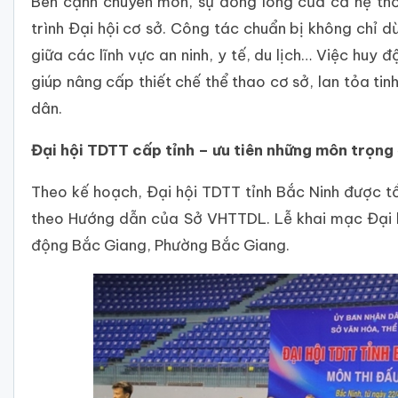
Bên cạnh chuyên môn, sự đồng lòng của cả hệ thố
trình Đại hội cơ sở. Công tác chuẩn bị không chỉ d
giữa các lĩnh vực an ninh, y tế, du lịch… Việc huy
giúp nâng cấp thiết chế thể thao cơ sở, lan tỏa ti
dân.
Đại hội TDTT cấp tỉnh – ưu tiên những môn trọng
Theo kế hoạch, Đại hội TDTT tỉnh Bắc Ninh được t
theo Hướng dẫn của Sở VHTTDL. Lễ khai mạc Đại h
động Bắc Giang, Phường Bắc Giang.