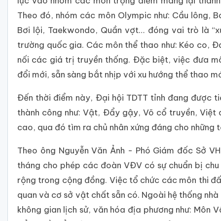
lực vào nhóm các môn trọng điểm mang lại thành 
Theo đó, nhóm các môn Olympic như: Cầu lông, B
Bơi lội, Taekwondo, Quần vợt… đóng vai trò là 
trường quốc gia. Các môn thể thao như: Kéo co, Đ
nối các giá trị truyền thống. Đặc biệt, việc đưa m
đổi mới, sẵn sàng bắt nhịp với xu hướng thể thao mớ
Đến thời điểm này, Đại hội TDTT tỉnh đang được t
thành công như: Vật, Đẩy gậy, Võ cổ truyền, Việ
cao, qua đó tìm ra chủ nhân xứng đáng cho những 
Theo ông Nguyễn Văn Ảnh - Phó Giám đốc Sở VHTTD
tháng cho phép các đoàn VĐV có sự chuẩn bị chu đ
rộng trong cộng đồng. Việc tổ chức các môn thi đấu
quan và cơ sở vật chất sẵn có. Ngoài hệ thống nhà
không gian lịch sử, văn hóa địa phương như: Môn Vậ