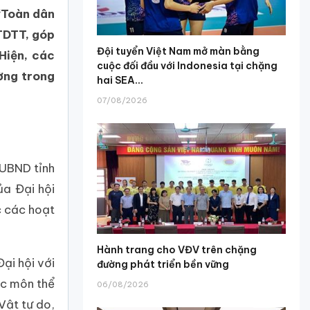
“Toàn dân
 TDTT, góp
Đội tuyển Việt Nam mở màn bằng
Hiện, các
cuộc đối đầu với Indonesia tại chặng
ờng trong
hai SEA...
07/08/2026
 UBND tỉnh
ủa Đại hội
c các hoạt
Hành trang cho VĐV trên chặng
ại hội với
đường phát triển bền vững
ác môn thể
06/08/2026
Vật tự do,