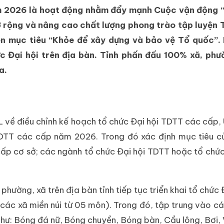
năm 2026 là hoạt động nhằm đẩy mạnh Cuộc vận động 
mở rộng và nâng cao chất lượng phong trào tập luyện
n mục tiêu “Khỏe để xây dựng và bảo vệ Tổ quốc”. 
c Đại hội trên địa bàn. Tỉnh phấn đấu 100% xã, phư
a.
về điều chỉnh kế hoạch tổ chức Đại hội TDTT các cấp,
TDTT các cấp năm 2026. Trong đó xác định mục tiêu c
ấp cơ sở; các ngành tổ chức Đại hội TDTT hoặc tổ chứ
ường, xã trên địa bàn tỉnh tiếp tục triển khai tổ chức Đ
(các xã miền núi từ 05 môn). Trong đó, tập trung vào c
hư: Bóng đá nữ, Bóng chuyền, Bóng bàn, Cầu lông, Bơi, 