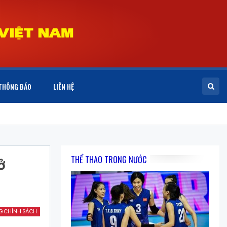
THÔNG BÁO
LIÊN HỆ
THỂ THAO TRONG NƯỚC
ở
G CHÍNH SÁCH