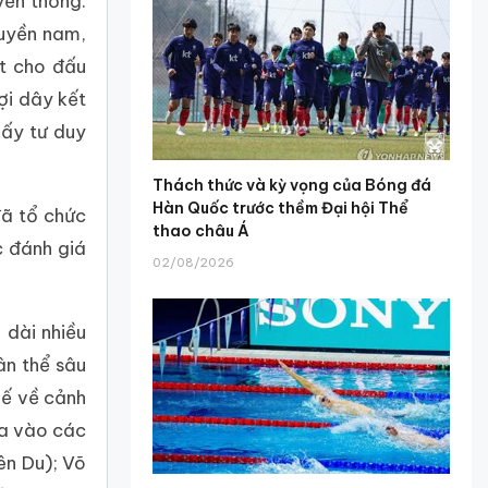
yền thống.
huyền nam,
ất cho đấu
ợi dây kết
hấy tư duy
Thách thức và kỳ vọng của Bóng đá
Hàn Quốc trước thềm Đại hội Thể
đã tổ chức
thao châu Á
c đánh giá
02/08/2026
 dài nhiều
ân thể sâu
hế về cảnh
ưa vào các
ên Du); Võ