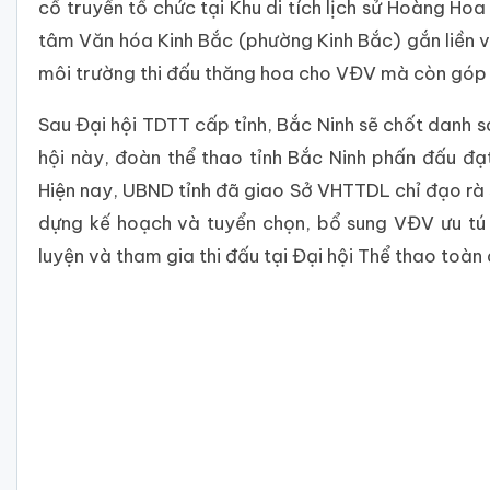
cổ truyền tổ chức tại Khu di tích lịch sử Hoàng Ho
tâm Văn hóa Kinh Bắc (phường Kinh Bắc) gắn liền 
môi trường thi đấu thăng hoa cho VĐV mà còn góp 
Sau Đại hội TDTT cấp tỉnh, Bắc Ninh sẽ chốt danh s
hội này, đoàn thể thao tỉnh Bắc Ninh phấn đấu đạt
Hiện nay, UBND tỉnh đã giao Sở VHTTDL chỉ đạo rà 
dựng kế hoạch và tuyển chọn, bổ sung VĐV ưu tú 
luyện và tham gia thi đấu tại Đại hội Thể thao toà