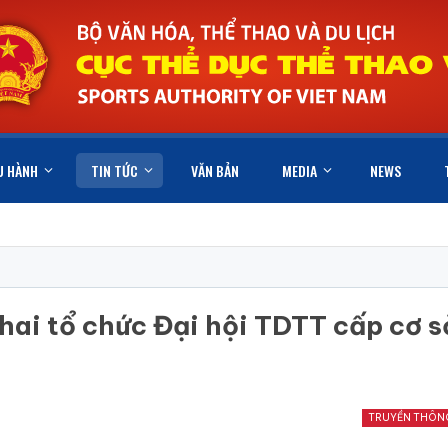
U HÀNH
TIN TỨC
VĂN BẢN
MEDIA
NEWS
hai tổ chức Đại hội TDTT cấp cơ s
TRUYỀN THÔN