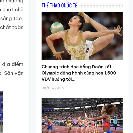
các chương
THỂ THAO QUỐC TẾ
p chặt chẽ
 sáng tạo,
 chất toàn
c địa điểm
Chương trình Học bổng Đoàn kết
ại Sân vận
Olympic đồng hành cùng hơn 1.500
VĐV hướng tới...
05/08/2026