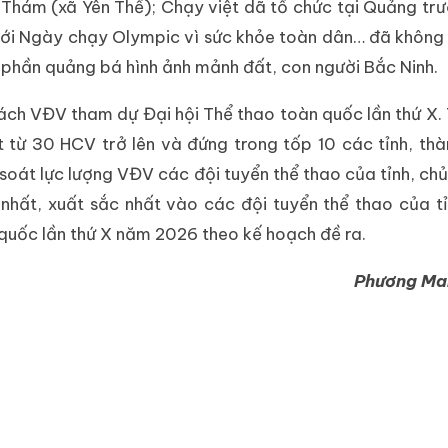
a Thám (xã Yên Thế); Chạy việt dã tổ chức tại Quảng tr
với Ngày chạy Olympic vì sức khỏe toàn dân… đã không 
phần quảng bá hình ảnh mảnh đất, con người Bắc Ninh.
ách VĐV tham dự Đại hội Thể thao toàn quốc lần thứ X. 
 từ 30 HCV trở lên và đứng trong tốp 10 các tỉnh, thà
soát lực lượng VĐV các đội tuyển thể thao của tỉnh, ch
nhất, xuất sắc nhất vào các đội tuyển thể thao của t
n quốc lần thứ X năm 2026 theo kế hoạch đề ra.
Phương Mai