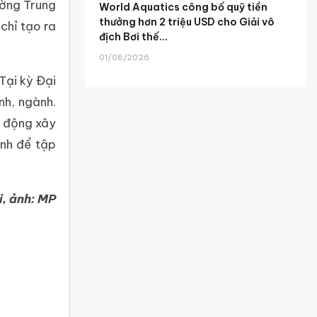
ường Trung
World Aquatics công bố quỹ tiền
thưởng hơn 2 triệu USD cho Giải vô
chỉ tạo ra
địch Bơi thế...
01/08/2026
Tại kỳ Đại
nh, ngành.
ủ động xây
ỉnh để tập
, ảnh: MP