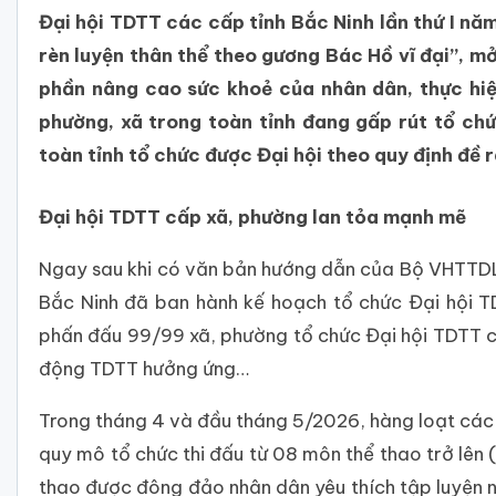
Đại hội TDTT các cấp tỉnh Bắc Ninh lần thứ I 
rèn luyện thân thể theo gương Bác Hồ vĩ đại”, 
phần nâng cao sức khoẻ của nhân dân, thực hiệ
phường, xã trong toàn tỉnh đang gấp rút tổ chứ
toàn tỉnh tổ chức được Đại hội theo quy định đề r
Đại hội TDTT cấp xã, phường lan tỏa mạnh mẽ
Ngay sau khi có văn bản hướng dẫn của Bộ VHTTDL 
Bắc Ninh đã ban hành kế hoạch tổ chức Đại hội 
phấn đấu 99/99 xã, phường tổ chức Đại hội TDTT c
động TDTT hưởng ứng…
Trong tháng 4 và đầu tháng 5/2026, hàng loạt các ph
quy mô tổ chức thi đấu từ 08 môn thể thao trở lên 
thao được đông đảo nhân dân yêu thích tập luyện n