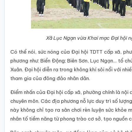
Xã Lục Ngạn vừa Khai mạc Đại hội 
Có thể nói, sức nóng của Đại hội TDTT cấp xã, ph
phương như: Biển Động; Biên Sơn, Lục Ngạn... tổ ch
Xuân. Đại hội diễn ra trong không khí sôi nổi với nhi
tham gia của đông đảo nhân dân.
Điểm nhấn của Đại hội cấp xã, phường chính là nội 
chuyên môn. Các địa phương nỗ lực duy trì số lượng
này không chỉ tạo ra sân chơi rèn luyện sức khỏe 
nhân tố tiềm năng từ phong trào cơ sở, tạo nguồn ch