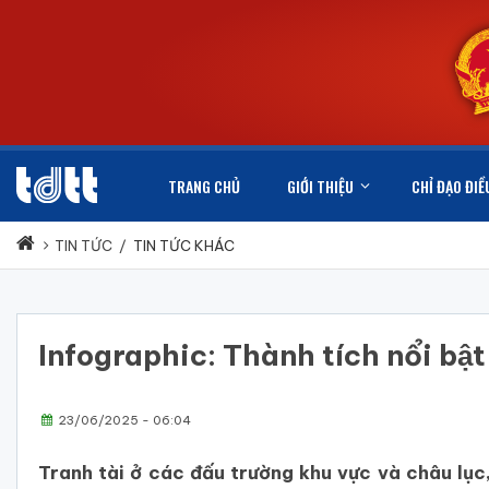
TRANG CHỦ
GIỚI THIỆU
CHỈ ĐẠO ĐIỀ
TIN TỨC
/
TIN TỨC KHÁC
Infographic: Thành tích nổi bậ
23/06/2025 - 06:04
Tranh tài ở các đấu trường khu vực và châu lu