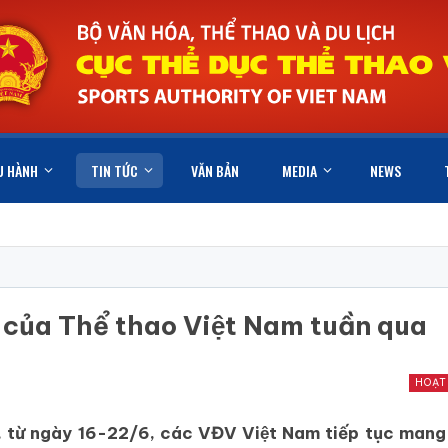
U HÀNH
TIN TỨC
VĂN BẢN
MEDIA
NEWS
t của Thể thao Việt Nam tuần qua
HOẠT
̣c, từ ngày 16-22/6, các VĐV Việt Nam tiếp tục mang