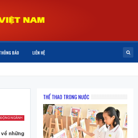
THÔNG BÁO
LIÊN HỆ
THỂ THAO TRONG NƯỚC
 ĐỘNG NGÀNH
 về những