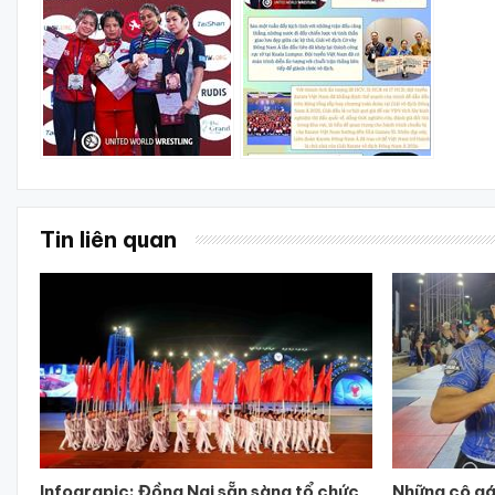
Tin liên quan
Infograpic: Đồng Nai sẵn sàng tổ chức
Những cô gái