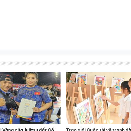
 Vàng của Jujitsu đất Cố
Trao giải Cuộc thi vẽ tranh d