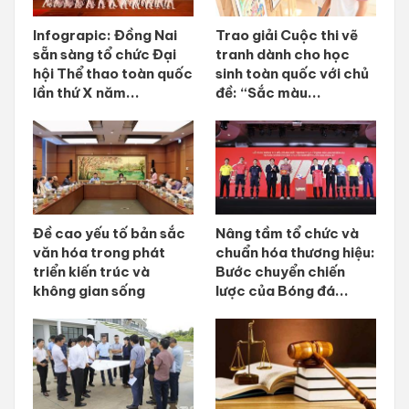
Infograpic: Đồng Nai
Trao giải Cuộc thi vẽ
sẵn sàng tổ chức Đại
tranh dành cho học
hội Thể thao toàn quốc
sinh toàn quốc với chủ
lần thứ X năm...
đề: “Sắc màu...
Đề cao yếu tố bản sắc
Nâng tầm tổ chức và
văn hóa trong phát
chuẩn hóa thương hiệu:
triển kiến trúc và
Bước chuyển chiến
không gian sống
lược của Bóng đá...