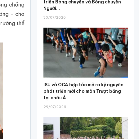
triển Bóng chuyền và Bóng chuyền
òng chống
Người...
ơng - cho
30/07/2026
trường thể
ISU và OCA hợp tác mở ra kỷ nguyên
phát triển mới cho môn Trượt băng
tại châu Á
29/07/2026