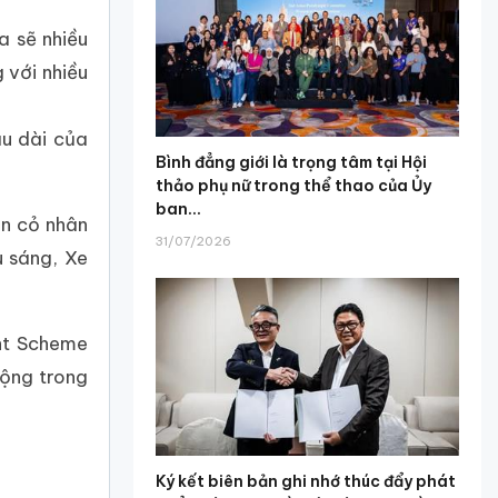
a sẽ nhiều
 với nhiều
âu dài của
Bình đẳng giới là trọng tâm tại Hội
thảo phụ nữ trong thể thao của Ủy
ban...
ân cỏ nhân
31/07/2026
u sáng, Xe
nt Scheme
động trong
Ký kết biên bản ghi nhớ thúc đẩy phát