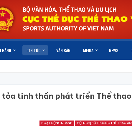
U HÀNH
TIN TỨC
VĂN BẢN
MEDIA
NEWS
 tỏa tinh thần phát triển Thể thao
HOẠT ĐỘNG NGÀNH
HỘI NGHỊ BỘ TRƯỞNG THỂ THAO AS