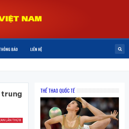
THÔNG BÁO
LIÊN HỆ
THỂ THAO QUỐC TẾ
 trung
EAN LẦN THỨ 8