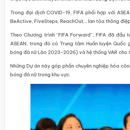
Trong đại dịch COVID-19, FIFA phối hợp với ASEA
BeActive, FiveSteps, ReachOut… lan tỏa thông điệp
Theo Chương trình “FIFA Forward”, FIFA đã đầu t
ASEAN, trong đó có Trung tâm Huấn luyện Quốc gi
bóng đá nữ Lào 2023-2026) và hệ thống VAR cho Gi
Những Dự án này góp phần chuyên nghiệp hóa công 
bóng đá nữ trong khu vực.