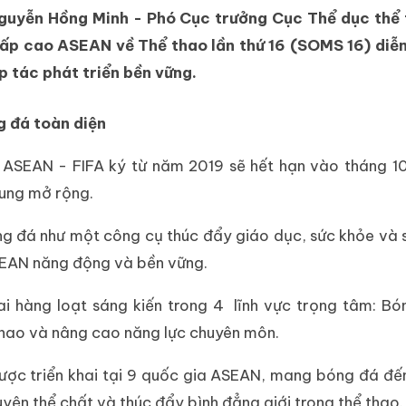
 Nguyễn Hồng Minh - Phó Cục trưởng Cục Thể dục thể 
ấp cao ASEAN về Thể thao lần thứ 16 (SOMS 16) diễn 
p tác phát triển bền vững.
g đá toàn diện
c ASEAN - FIFA ký từ năm 2019 sẽ hết hạn vào tháng 
dung mở rộng.
g đá như một công cụ thúc đẩy giáo dục, sức khỏe và 
SEAN năng động và bền vững.
i hàng loạt sáng kiến trong 4 lĩnh vực trọng tâm: B
 thao và nâng cao năng lực chuyên môn.
được triển khai tại 9 quốc gia ASEAN, mang bóng đá đế
 luyện thể chất và thúc đẩy bình đẳng giới trong thể thao.