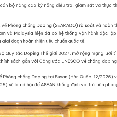
án bộ nâng cao kỹ năng điều tra, giám sát và thực th
về Phòng chống Doping (SEARADO) rà soát và hoàn th
Nam và Malaysia hiện đã có hệ thống vận hành độc lập,
 giai đoạn hoàn thiện tiêu chuẩn quốc tế.
 Bộ Quy tắc Doping Thế giới 2027, mở rộng mạng lưới t
i chính sách gắn với Công ước UNESCO về chống doping
 về Phòng chống Doping tại Busan (Hàn Quốc, 12/2025) v
26) sẽ là cơ hội để ASEAN khẳng định vai trò tiên phon