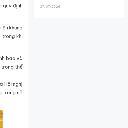
i quy định
27/07/2026
iện khung
 trong khi
ình báo và
 trong thể
à Hội nghị
g trong nỗ