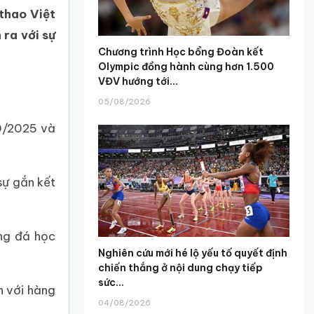
thao Việt
ra với sự
Chương trình Học bổng Đoàn kết
Olympic đồng hành cùng hơn 1.500
VĐV hướng tới...
05/08/2026
10/2025 và
sự gắn kết
óng đá học
Nghiên cứu mới hé lộ yếu tố quyết định
chiến thắng ở nội dung chạy tiếp
sức...
n với hàng
04/08/2026