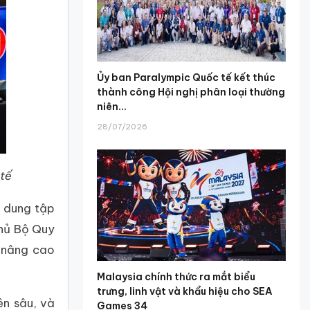
Ủy ban Paralympic Quốc tế kết thúc
thành công Hội nghị phân loại thường
niên...
28/07/2026
 tế
 dung tập
thủ Bộ Quy
 nâng cao
Malaysia chính thức ra mắt biểu
trưng, linh vật và khẩu hiệu cho SEA
ên sâu, và
Games 34