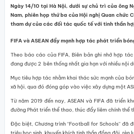
Ngày 14/10 tại Hà Nội, dưới sự chủ trì của ông
Nam, phiên họp thứ ba của Hội nghị Quan chức C
tham dự của các đối tác quốc tế với tinh thần hợ
FIFA và ASEAN đẩy mạnh hợp tác phát triển bón
Theo báo cáo của FIFA, Biên bản ghi nhớ hợp tá
đang được 2 bên thống nhất gia hạn với nhiều nội 
Mục tiêu hợp tác nhằm khai thác sức mạnh của bón
xã hội, qua đó đóng góp vào việc xây dựng một A
Từ năm 2019 đến nay, ASEAN và FIFA đã triển kha
đường Phát triển thể thao, thúc đẩy liêm chính thể
Đặc biệt, Chương trình “Football for Schools” đã 
triệu học sinh, khuyến khích tinh thần đồng đội, rèn