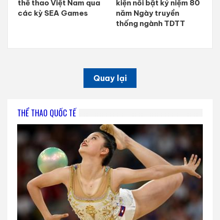
thể thao Việt Nam qua
kiện nổi bật kỷ niệm 80
các kỳ SEA Games
năm Ngày truyền
thống ngành TDTT
Quay lại
THỂ THAO QUỐC TẾ