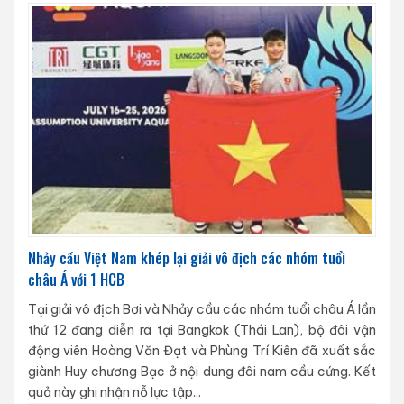
Nhảy cầu Việt Nam khép lại giải vô địch các nhóm tuổi
châu Á với 1 HCB
Tại giải vô địch Bơi và Nhảy cầu các nhóm tuổi châu Á lần
thứ 12 đang diễn ra tại Bangkok (Thái Lan), bộ đôi vận
động viên Hoàng Văn Đạt và Phùng Trí Kiên đã xuất sắc
giành Huy chương Bạc ở nội dung đôi nam cầu cứng. Kết
quả này ghi nhận nỗ lực tập...