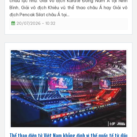
châu lục như: Giải vô địch Karate Đông Nam Á tại Ninh
Bình, Giải vô địch Khiêu vũ thể thao châu Á hay Giải vô
địch Pencak Silat châu Á tại...
20/07/2026 - 10:32
Thể thao điện tử Việt Nam khẳng định vị thế quốc tế từ dấu