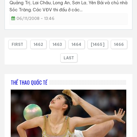
Quảng Trị, Lai Châu, Long An, Sơn La, Yên Bái và chủ nhà
Sóc Trăng. Các VĐV thi đấu ở các...
06/11/2008 - 13:46
FIRST
1462
1463
1464
[1465]
1466
LAST
THỂ THAO QUỐC TẾ