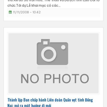
thứ XIII do Sở Văn hoá, Thể thao và Du lịch tỉnh Lào Cai tổ
chức.Tới dự Lễ khai mạc có các...
11/11/2008 - 10:42
Thành lập Ban chấp hành Liên đoàn Quần vợt tỉnh Đồng
Nai: mở ra một hướng đi mới