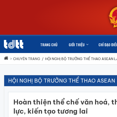
TRANG CHỦ
GIỚI THIỆU
CHỈ ĐẠO ĐIỀ
CHUYÊN TRANG
/
HỘI NGHỊ BỘ TRƯỞNG THỂ THAO ASEAN L
HỘI NGHỊ BỘ TRƯỞNG THỂ THAO ASEAN 
Hoàn thiện thể chế văn hoá, t
lực, kiến tạo tương lai