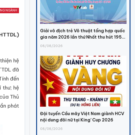
ỘNG NGÀNH
Giải vô địch trẻ Võ thuật tổng hợp quốc
(VHTTDL)
gia năm 2026 lần thứ Nhất thu hút 195...
08/08/2026
thiện hệ
HTTDL đã
Tính đến
 thư; hệ
 của Thủ
hần phát
Đội tuyển Cầu mây Việt Nam giành HCV
nội dung đôi nữ tại King’ Cup 2026
08/08/2026