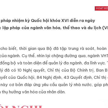
HOẠT Đ
ập pháp nhiệm kỳ Quốc hội khóa XVI diễn ra ngày
ác lập pháp của ngành văn hóa, thể thao và du lịch 
ho biết, thời gian qua Bộ đã tập trung rà soát, hoàn 
 của ngành. Cụ thể, nhìn lại chặng đường qua, ngành V
ồng bộ và toàn diện để quản lý đa ngành, đa lĩnh vực. 
 đã có 10 Nghị quyết, Chỉ thị của Bộ Chính trị, Ban Bí
uyết của Quốc hội, 84 Nghị định, 43 Quyết định, Chỉ thị
g này cơ bản đáp ứng yêu cầu quản lý nhà nước, góp p
n thụ hưởng văn hóa của nhân dân.