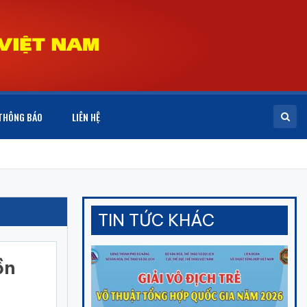
THÔNG BÁO
LIÊN HỆ
TIN TỨC KHÁC
ồn