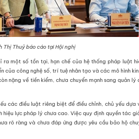
h Thị Thuỷ báo cáo tại Hội nghị
 ra một số tồn tại, hạn chế của hệ thống pháp luật hi
iển của công nghệ số, trí tuệ nhân tạo và các mô hình ki
còn nặng về tiền kiểm, chưa chuyển mạnh sang quản lý 
iếu các điều luật riêng biệt để điều chỉnh, chủ yếu dựa
nh hiệu lực pháp lý chưa cao. Việc quy định quyền tác gi
 chưa rõ ràng và chưa đáp ứng được yêu cầu bảo hộ chu