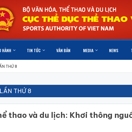
U HÀNH
TIN TỨC
VĂN BẢN
MEDIA
NEWS
ẦN THỨ 8
LẦN THỨ 8
hể thao và du lịch: Khơi thông ngu