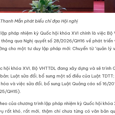
 Thanh Mẫn phát biểu chỉ đạo Hội nghị
 lập pháp nhiệm kỳ Quốc hội khóa XVI chính là việc B
ội thông qua Nghị quyết số 28/2026/QH16 về phát triển
ờng cho một tư duy lập pháp mới: Chuyển từ "quản lý 
uốc hội khóa XVI, Bộ VHTTDL đang xây dựng và sẽ trình 
 bản; Luật sửa đổi, bổ sung một số điều của Luật TDTT;
văn hóa và việc sửa đổi, bổ sung Luật Quảng cáo số 16/2
025/QH15).
theo của chương trình lập pháp nhiệm kỳ Quốc hội khóa 
 vụ rất khó, rất mới, thậm chí chưa từng có văn bản 