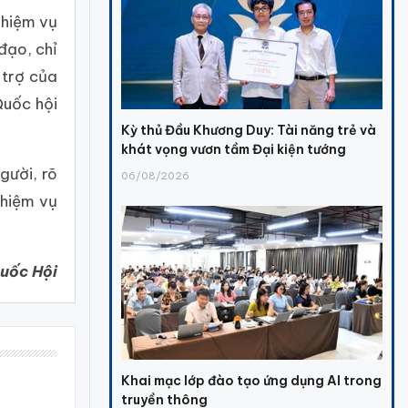
nhiệm vụ
đạo, chỉ
 trợ của
Quốc hội
Kỳ thủ Đầu Khương Duy: Tài năng trẻ và
khát vọng vươn tầm Đại kiện tướng
gười, rõ
06/08/2026
nhiệm vụ
Quốc Hội
Khai mạc lớp đào tạo ứng dụng AI trong
truyền thông