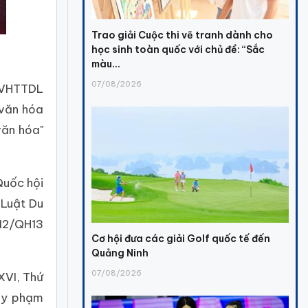
Trao giải Cuộc thi vẽ tranh dành cho
học sinh toàn quốc với chủ đề: “Sắc
màu...
07/08/2026
ộ VHTTDL
 văn hóa
văn hóa"
Quốc hội
 Luật Du
012/QH13
Cơ hội đưa các giải Golf quốc tế đến
Quảng Ninh
07/08/2026
XVI, Thứ
quy phạm