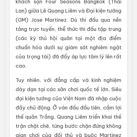
khách sạn Four Seasons Bangkok (Thái
Lan) giữa Lê Quang Liêm và Đại kiện tướng
(GM) Jose Martinez. Dù thi đấu qua nền
tảng trực tuyến, thể thức thi đấu tập trung
(các kỳ thủ hội quân tại một địa điểm
chuẩn hóa dưới sự giám sát nghiêm ngặt
của trọng tài) đã đẩy áp lực tâm lý lên rất
cao.
Tuy nhiên, với đẳng cấp và kinh nghiệm
dày dạn tại các sân chơi quốc tế lớn, Siêu
đại kiện tướng của Việt Nam đã nhập cuộc
đầy chủ động. Ở ván đấu đầu tiên, cầm lợi
thế quân Trắng, Quang Liêm triển khai thế
trận chặt chẽ, từng bước chặn đứng không
gian chơi của đối thủ và buộc Martinez